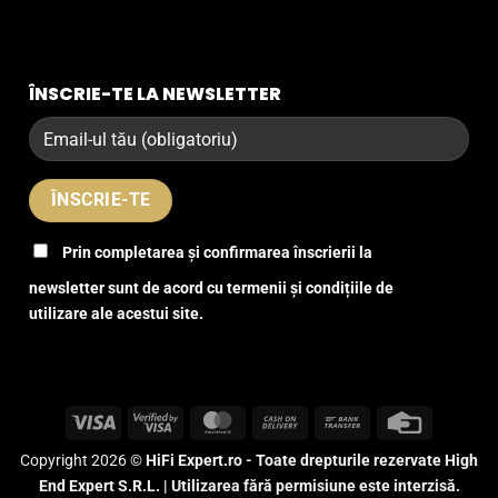
ÎNSCRIE-TE LA NEWSLETTER
Prin completarea și confirmarea înscrierii la
newsletter sunt de acord cu termenii și condițiile de
utilizare ale acestui site.
Visa
Visa
MasterCard
Cash
Bank
Credit
2
On
Transfer
Card
Copyright 2026 ©
HiFi Expert.ro - Toate drepturile rezervate High
Delivery
End Expert S.R.L. | Utilizarea fără permisiune este interzisă.