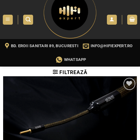
Skip
to
content
BD. EROII SANITARI 89, BUCURESTI
INFO@HIFIEXPERT.RO
WHATSAPP
FILTREAZĂ
WISHLIST