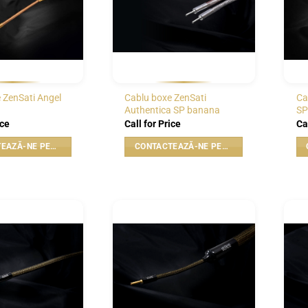
 ZenSati Angel
Cablu boxe ZenSati
Ca
Authentica SP banana
SP
ice
Call for Price
Ca
CONTACTEAZĂ-NE PENTRU PREȚ
CONTACTEAZĂ-NE PENTRU PREȚ
WISHLIST
WISHLIST