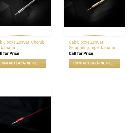
blu boxe ZenSati Cherub
Cablu boxe ZenSati
 banana
Seraphim jumper banana
ll for Price
Call for Price
CONTACTEAZĂ-NE PENTRU PREȚ
CONTACTEAZĂ-NE PENTRU PREȚ
WISHLIST