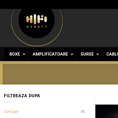
Skip
to
content
BOXE
AMPLIFICATOARE
SURSE
CABL
FILTREAZA DUPA
ZenSati
(7)