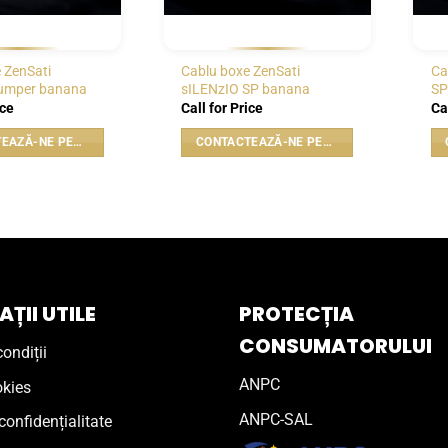
 ZenSati
Cablu boxe ZenSati
Ca
jumper banana
sILENzIO SP banana
SP
ice
Call for Price
Ca
CONTACTEAZĂ-NE PENTRU PREȚ
CONTACTEAZĂ-NE PENTRU PREȚ
ȚII UTILE
PROTECȚIA
CONSUMATORULUI
ondiții
ANPC
okies
ANPC-SAL
confidențialitate