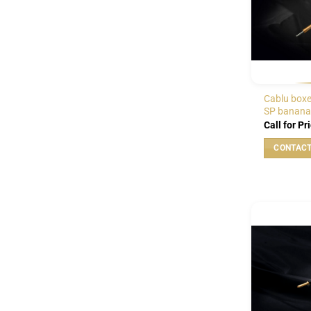
Cablu boxe
SP banana
Call for Pr