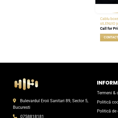
Cablu boxe
sILENzIO 
Call for Pr
INFORMA
Termeni & c
Bulevardul Eroii Sanitari 89, Sector 5,
Politică co
Bucuresti
Politică de 
0758818181