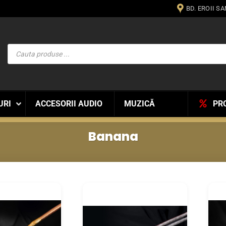
BD. EROII S
Products
search
URI
ACCESORII AUDIO
MUZICĂ
PR
Banana
WISHLIST
WISHLIST