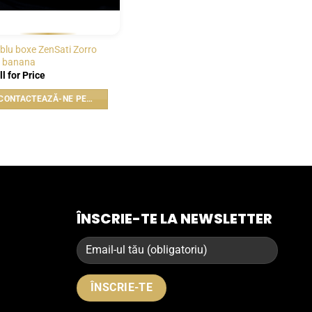
blu boxe ZenSati Zorro
 banana
ll for Price
CONTACTEAZĂ-NE PENTRU PREȚ
ÎNSCRIE-TE LA NEWSLETTER