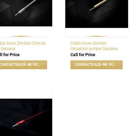
blu boxe ZenSati Cherub
Cablu boxe ZenSati
 banana
Seraphim jumper banana
ll for Price
Call for Price
CONTACTEAZĂ-NE PENTRU PREȚ
CONTACTEAZĂ-NE PENTRU PREȚ
WISHLIST