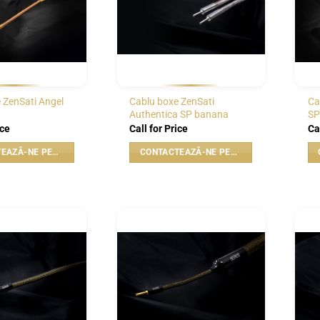
 ZenSati Angel
Cablu boxe ZenSati
Ca
Authentica SP banana
SP
ice
Call for Price
Ca
CONTACTEAZĂ-NE PENTRU PREȚ
CONTACTEAZĂ-NE PENTRU PREȚ
WISHLIST
WISHLIST