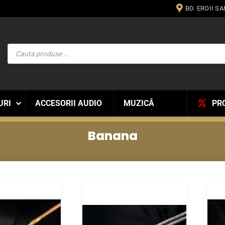
BD. EROII S
Products
search
URI
ACCESORII AUDIO
MUZICĂ
PR
Banana
WISHLIST
WISHLIST