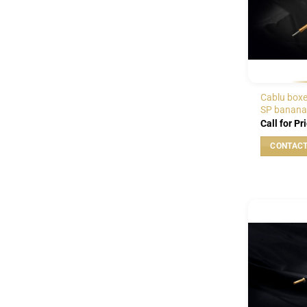
Cablu boxe
SP banana
Call for Pr