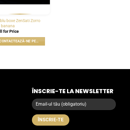
blu boxe ZenSati Zorro
 banana
ll for Price
CONTACTEAZĂ-NE PENTRU PREȚ
ÎNSCRIE-TE LA NEWSLETTER