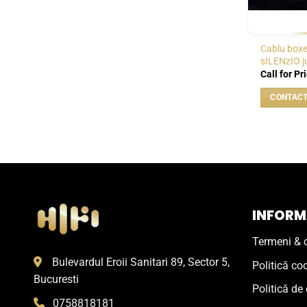
Cablu boxe
sILENzIO 
Call for Pr
INFORMA
Termeni & c
Bulevardul Eroii Sanitari 89, Sector 5,
Politică co
Bucuresti
Politică de 
0758818181