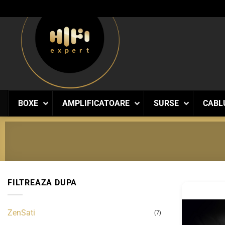
Skip
to
content
BOXE
AMPLIFICATOARE
SURSE
CABL
FILTREAZA DUPA
ZenSati
(7)