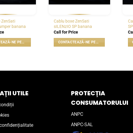
 ZenSati
Cablu boxe ZenSati
Ca
jumper banana
sILENzIO SP banana
SP
ice
Call for Price
Ca
CONTACTEAZĂ-NE PENTRU PREȚ
CONTACTEAZĂ-NE PENTRU PREȚ
ȚII UTILE
PROTECȚIA
CONSUMATORULUI
ondiții
ANPC
okies
ANPC-SAL
confidențialitate