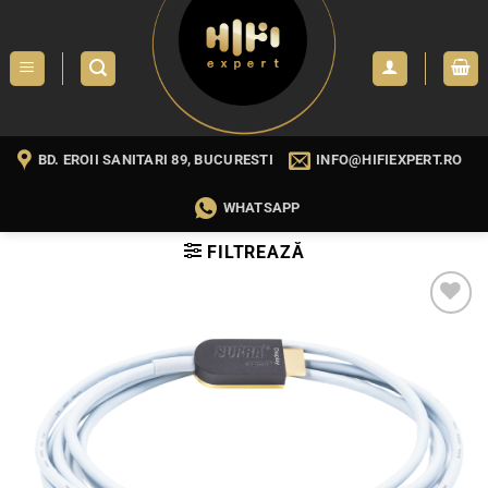
Skip
to
content
BD. EROII SANITARI 89, BUCURESTI
INFO@HIFIEXPERT.RO
WHATSAPP
FILTREAZĂ
WISHLIST