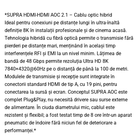
*SUPRA HDMI-HDMI AOC 2.1 – Cablu optic hibrid
Ideal pentru conexiuni pe distanțe lungi în ultra-înaltă
definiție 8K în instalații profesionale și de cinema acasă.
Tehnologia hibridă cu fibră optică permite o transmisie fără
pierderi pe distanțe mari, menținând în același timp
interferențele RFI și EMI la un nivel minim. Lățimea de
bandă de 48 Gbps permite rezoluția Ultra HD 8K
7840×4320@60Hz pe o distanță de până la 100 de metri.
Modulele de transmisie și recepție sunt integrate în
conectorii standard HDMI de tip A, cu 19 pini, pentru
conectarea la sursă și ecran. Conceptul SUPRA AOC este
complet Plug&Play, nu necesită drivere sau surse externe
de alimentare. În ciuda diametrului mic, cablul este
rezistent și flexibil; a fost testat timp de 8 ore într-un aparat
pneumatic de îndoire fără niciun fel de deteriorare a
performanței.*