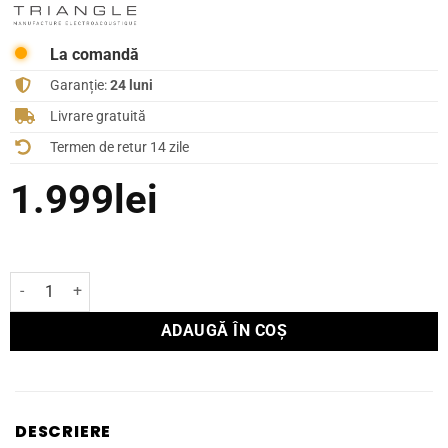
La comandă
Garanție:
24 luni
Livrare gratuită
Termen de retur 14 zile
1.999
lei
Cantitate Boxe tavan Triangle Secret EXT7
ADAUGĂ ÎN COȘ
DESCRIERE