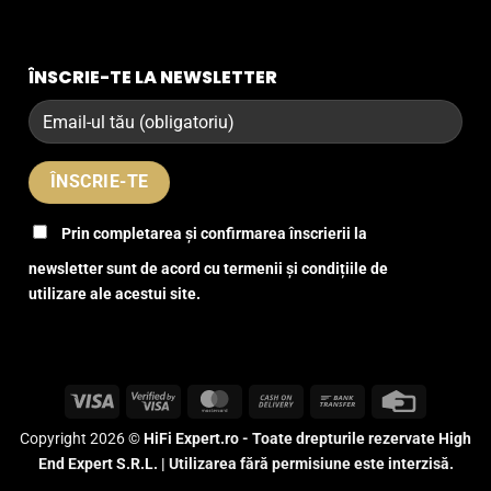
ÎNSCRIE-TE LA NEWSLETTER
Prin completarea și confirmarea înscrierii la
newsletter sunt de acord cu termenii și condițiile de
utilizare ale acestui site.
Visa
Visa
MasterCard
Cash
Bank
Credit
2
On
Transfer
Card
Copyright 2026 ©
HiFi Expert.ro - Toate drepturile rezervate High
Delivery
End Expert S.R.L. | Utilizarea fără permisiune este interzisă.