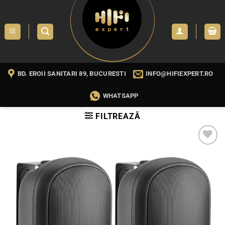
Skip
to
content
BD. EROII SANITARI 89, BUCURESTI
INFO@HIFIEXPERT.RO
WHATSAPP
FILTREAZĂ
WISHLIST