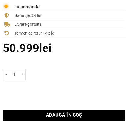
La comandă
Garanție:
24 luni
Livrare gratuită
Termen de retur 14 zile
50.999
lei
Cantitate Boxe de raft Yamaha NS-3000
ADAUGĂ ÎN COȘ