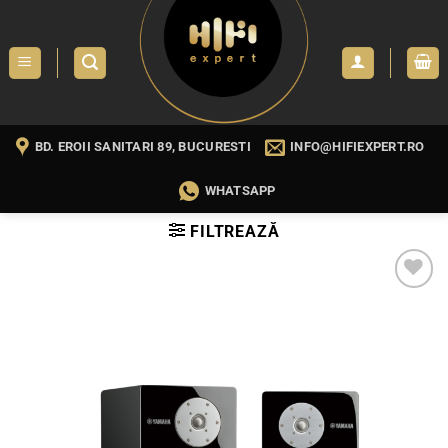
Skip
to
content
BD. EROII SANITARI 89, BUCURESTI
INFO@HIFIEXPERT.RO
WHATSAPP
FILTREAZĂ
WISHLIST