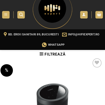
Skip
to
content
BD. EROII SANITARI 89, BUCURESTI
INFO@HIFIEXPERT.RO
WHATSAPP
FILTREAZĂ
%
WISHLIST