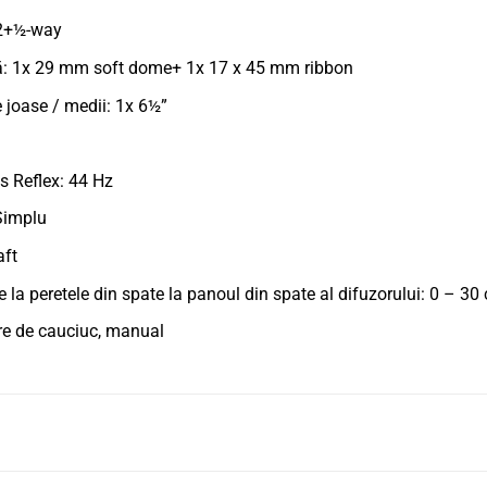
 2+½-way
nță: 1x 29 mm soft dome+ 1x 17 x 45 mm ribbon
e joase / medii: 1x 6½”
s Reflex: 44 Hz
 Simplu
aft
la peretele din spate la panoul din spate al difuzorului: 0 – 30
are de cauciuc, manual