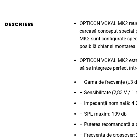
OPTICON VOKAL MK2 reuneșt
DESCRIERE
carcasă conceput special p
MK2 sunt configurate specia
posibilă chiar și montarea
OPTICON VOKAL MK2 este spec
să se integreze perfect î
– Gama de frecvențe (±3 d
– Sensibilitate (2,83 V / 1
– Impedanță nominală: 4 
– SPL maxim: 109 db
– Puterea recomandată a a
– Frecvența de crossover: