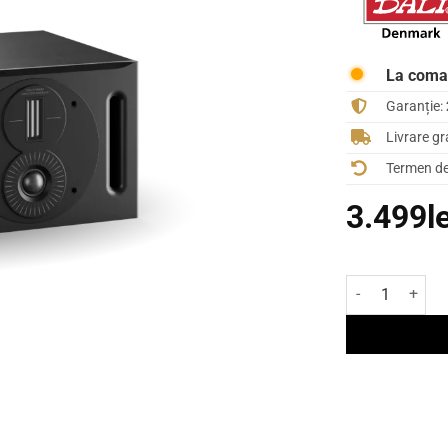
La com
Garanție:
Livrare gr
Termen de 
3.499
l
Cantitate Boxă