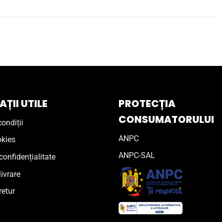
ȚII UTILE
PROTECȚIA
CONSUMATORULUI
ondiții
ANPC
okies
ANPC-SAL
confidențialitate
livrare
retur