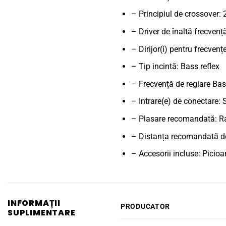
– Principiul de crossover:
– Driver de înaltă frecve
– Dirijor(i) pentru frecvenț
– Tip incintă: Bass reflex
– Frecvență de reglare Bas
– Intrare(e) de conectare:
– Plasare recomandată: R
– Distanța recomandată de 
– Accesorii incluse: Picio
INFORMAȚII
PRODUCATOR
SUPLIMENTARE