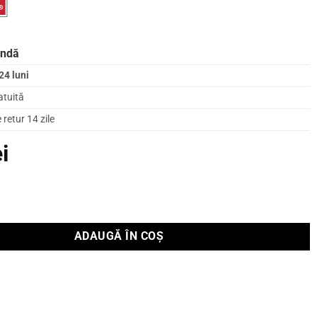
andă
24 luni
atuită
retur 14 zile
ei
 centru Dali OPTICON VOKAL MK2 Negru
ADAUGĂ ÎN COȘ