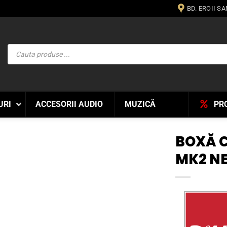
BD. EROII S
Products
search
URI
ACCESORII AUDIO
MUZICĂ
PR
BOXĂ C
MK2 N
WISHLIST