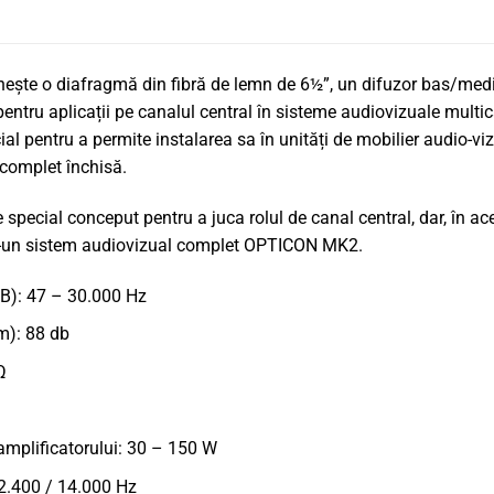
e o diafragmă din fibră de lemn de 6½”, un difuzor bas/mediu
entru aplicații pe canalul central în sisteme audiovizuale multi
l pentru a permite instalarea sa în unități de mobilier audio-vizu
 complet închisă.
ial conceput pentru a juca rolul de canal central, dar, în acelaș
ntr-un sistem audiovizual complet OPTICON MK2.
B): 47 – 30.000 Hz
 m): 88 db
Ω
mplificatorului: 30 – 150 W
 2.400 / 14.000 Hz