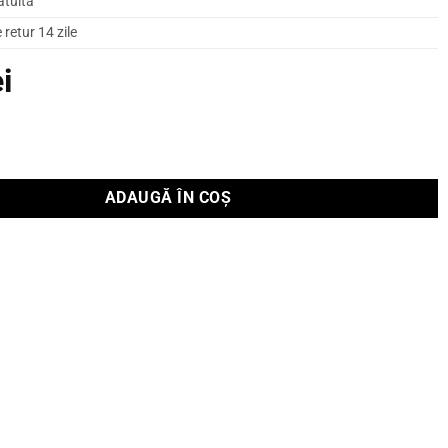
atuită
retur 14 zile
ei
 podea Yamaha NS-777
ADAUGĂ ÎN COȘ