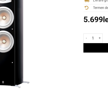
Livrare gr
Termen de 
5.699
l
Cantitate Boxe