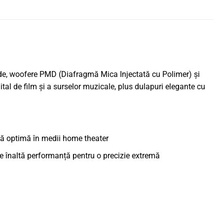
uide, woofere PMD (Diafragmă Mica Injectată cu Polimer) și
ital de film și a surselor muzicale, plus dulapuri elegante cu
lă optimă în medii home theater
 înaltă performanță pentru o precizie extremă