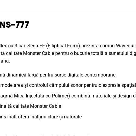
NS-777
flex cu 3 căi. Seria EF (Elliptical Form) prezintă cornuri Waveg
ltă calitate Monster Cable pentru o bucurie totală a sunetului dig
maha.
gamă dinamică largă pentru surse digitale contemporane
modelarea și controlul câmpului sonor pentru o expresie spația
agmă Mica Injectată cu Polimer) combină materiale și design de
înaltă calitate Monster Cable
 înalt oferă înălțimi clare și naturale