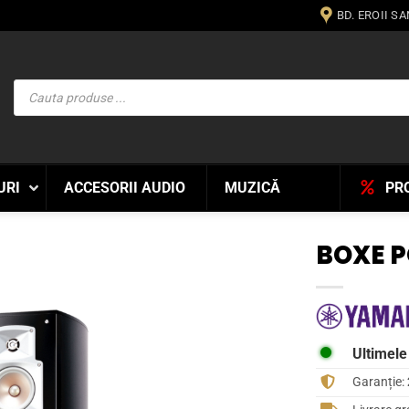
BD. EROII S
Products
search
URI
ACCESORII AUDIO
MUZICĂ
PR
BOXE 
WISHLIST
Ultimele
Garanție: