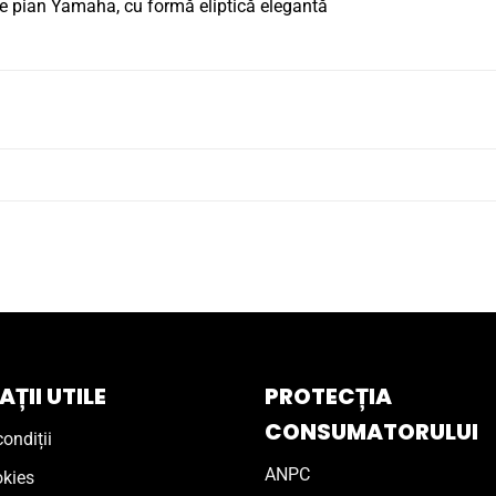
e pian Yamaha, cu formă eliptică elegantă
ȚII UTILE
PROTECȚIA
CONSUMATORULUI
ondiții
ANPC
okies