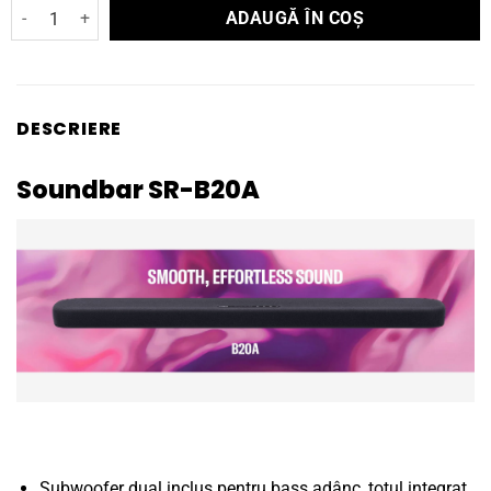
Cantitate Soundbar Yamaha SR-B20A
ADAUGĂ ÎN COȘ
DESCRIERE
Soundbar SR-B20A
Subwoofer dual inclus pentru bass adânc, totul integrat