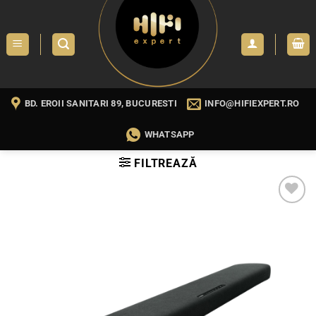
Skip
to
content
BD. EROII SANITARI 89, BUCURESTI
INFO@HIFIEXPERT.RO
WHATSAPP
FILTREAZĂ
WISHLIST