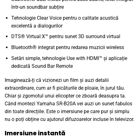
într-un soundbar subțire
Tehnologie Clear Voice pentru o calitate acustică
excelentă a dialogurilor
DTS® Virtual:X™ pentru sunet 3D surround virtual
Bluetooth® integrat pentru redarea muzicii wireless
Setări simple, tehnologie Use with HDMI™ și aplicație
dedicată Sound Bar Remote
Imaginează-ți că vizionezi un film și auzi detalii
extraordinare, cum ar fi picăturile de ploaie, în jurul tău.
Chiar și zgomotul unui elicopter ce zboară deasupra ta.
Când montezi Yamaha SR-B20A vei auzi un sunet fabulos
din toate direcțiile. Este o imersiune pe care pur și simplu
nu o poți obține cu ajutorul difuzoarelor incluse în televizor.
Imersiune instantă