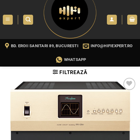
Skip
to
content
BD. EROII SANITARI 89, BUCURESTI
INFO@HIFIEXPERT.RO
WHATSAPP
FILTREAZĂ
WISHLIST