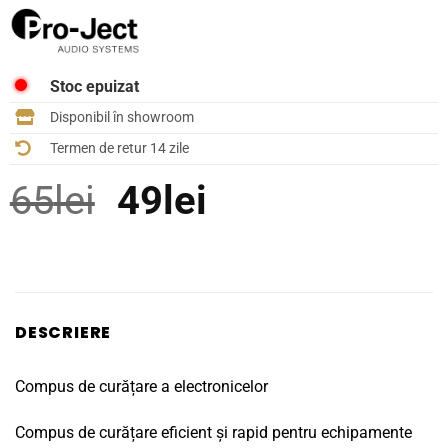
Stoc epuizat
Disponibil în showroom
Termen de retur 14 zile
Prețul
Prețul
65
lei
49
lei
inițial
curent
a
este:
fost:
49lei.
DESCRIERE
65lei.
Compus de curățare a electronicelor
Compus de curățare eficient și rapid pentru echipamente