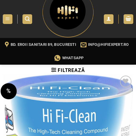
Skip
to
content
BD. EROII SANITARI 89, BUCURESTI
INFO@HIFIEXPERT.RO
WHATSAPP
FILTREAZĂ
%
WISHLIST