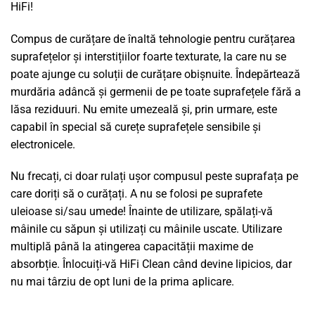
HiFi!
Compus de curățare de înaltă tehnologie pentru curățarea
suprafețelor și interstițiilor foarte texturate, la care nu se
poate ajunge cu soluții de curățare obișnuite. Îndepărtează
murdăria adâncă și germenii de pe toate suprafețele fără a
lăsa reziduuri. Nu emite umezeală și, prin urmare, este
capabil în special să curețe suprafețele sensibile și
electronicele.
Nu frecați, ci doar rulați ușor compusul peste suprafața pe
care doriți să o curățați. A nu se folosi pe suprafete
uleioase si/sau umede! Înainte de utilizare, spălați-vă
mâinile cu săpun și utilizați cu mâinile uscate. Utilizare
multiplă până la atingerea capacității maxime de
absorbție. Înlocuiți-vă HiFi Clean când devine lipicios, dar
nu mai târziu de opt luni de la prima aplicare.