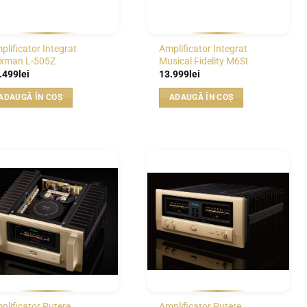
plificator Integrat
Amplificator Integrat
xman L-505Z
Musical Fidelity M6SI
.499
lei
13.999
lei
ADAUGĂ ÎN COȘ
ADAUGĂ ÎN COȘ
WISHLIST
WISHLIST
plificator Putere
Amplificator Putere