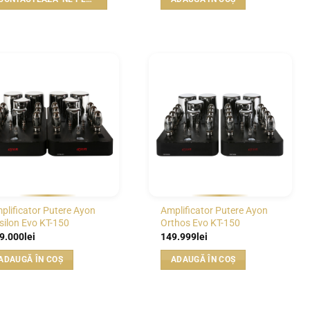
WISHLIST
WISHLIST
plificator Putere Ayon
Amplificator Putere Ayon
silon Evo KT-150
Orthos Evo KT-150
9.000
lei
149.999
lei
ADAUGĂ ÎN COȘ
ADAUGĂ ÎN COȘ