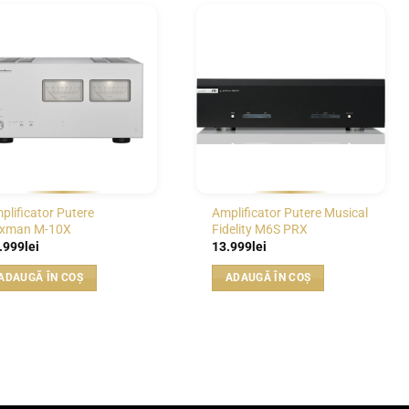
WISHLIST
WISHLIST
plificator Putere
Amplificator Putere Musical
xman M-10X
Fidelity M6S PRX
.999
lei
13.999
lei
ADAUGĂ ÎN COȘ
ADAUGĂ ÎN COȘ