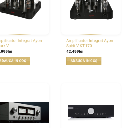
plificator Integrat Ayon
Amplificator Integrat Ayon
ark V
Spirit V KT-170
.999
lei
42.499
lei
ADAUGĂ ÎN COȘ
ADAUGĂ ÎN COȘ
WISHLIST
WISHLIST