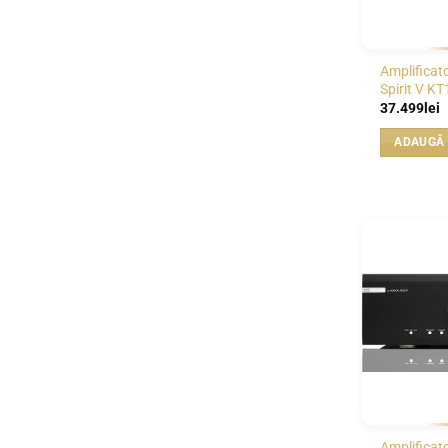
Amplificat
Spirit V K
37.499
lei
ADAUGĂ 
Amplificato