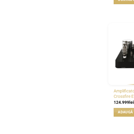
Amplificat
Crossfire 
124.999
lei
ADAUGĂ 