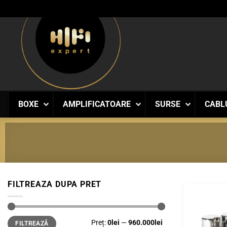
Skip
to
content
BOXE
AMPLIFICATOARE
SURSE
CABL
FILTREAZA DUPA PRET
Preț
Preț
Preț:
0lei
—
960.000lei
FILTREAZĂ
minim
maxim