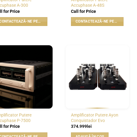
cuphase A-300
Accuphase A-48S
ll for Price
Call for Price
CONTACTEAZĂ-NE PENTRU PREȚ
CONTACTEAZĂ-NE PENTRU PREȚ
WISHLIST
WISHLIST
plificator Putere
Amplificator Putere Ayon
cuphase P-7500
Conquistador Evo
ll for Price
374.999
lei
CONTACTEAZĂ-NE PENTRU PREȚ
ADAUGĂ ÎN COȘ