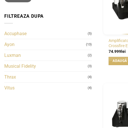
FILTREAZA DUPA
Accuphase
(5)
Amplificat
Ayon
(13)
Crossfire 
74.999
lei
Luxman
(2)
ADAUGĂ 
Musical Fidelity
(3)
Thrax
(4)
Vitus
(4)