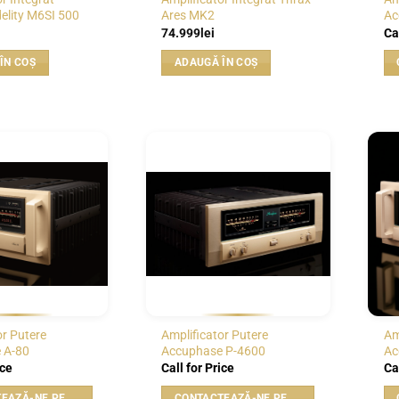
delity M6SI 500
Ares MK2
Ac
74.999
lei
Ca
ÎN COȘ
ADAUGĂ ÎN COȘ
WISHLIST
WISHLIST
or Putere
Amplificator Putere
Am
 A-80
Accuphase P-4600
Ac
ice
Call for Price
Ca
CONTACTEAZĂ-NE PENTRU PREȚ
CONTACTEAZĂ-NE PENTRU PREȚ