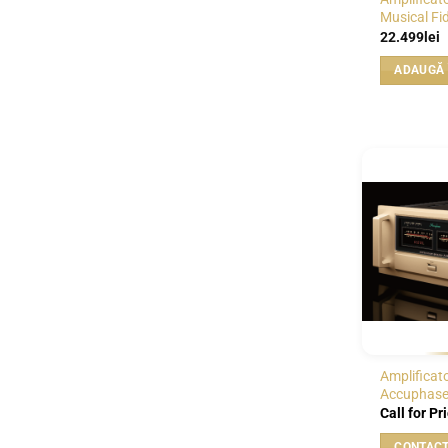
Musical Fi
22.499
lei
ADAUGĂ 
Amplificat
Accuphase
Call for Pr