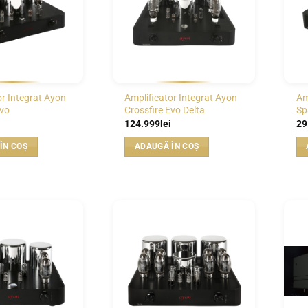
or Integrat Ayon
Amplificator Integrat Ayon
Am
Evo
Crossfire Evo Delta
Sp
124.999
lei
29
ÎN COȘ
ADAUGĂ ÎN COȘ
WISHLIST
WISHLIST