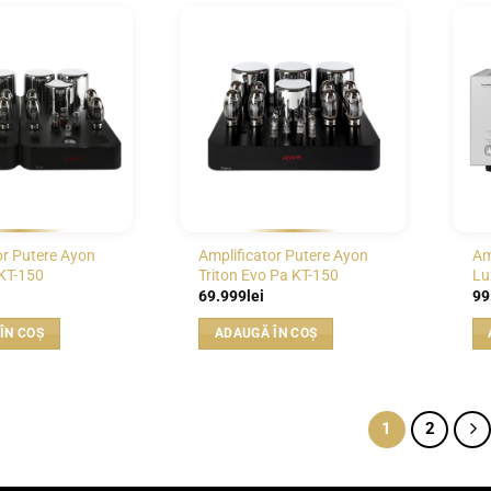
WISHLIST
WISHLIST
or Putere Ayon
Amplificator Putere Ayon
Am
 KT-150
Triton Evo Pa KT-150
Lu
69.999
lei
99
ÎN COȘ
ADAUGĂ ÎN COȘ
1
2