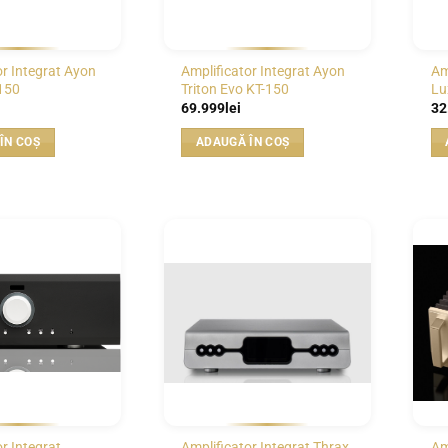
or Integrat Ayon
Amplificator Integrat Ayon
Am
T150
Triton Evo KT-150
Lu
69.999
lei
32
ÎN COȘ
ADAUGĂ ÎN COȘ
WISHLIST
WISHLIST
r Integrat
Amplificator Integrat Thrax
Am