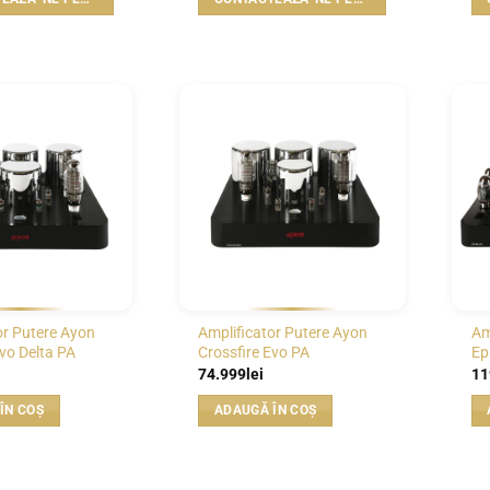
WISHLIST
WISHLIST
or Putere Ayon
Amplificator Putere Ayon
Am
Evo Delta PA
Crossfire Evo PA
Ep
74.999
lei
11
ÎN COȘ
ADAUGĂ ÎN COȘ