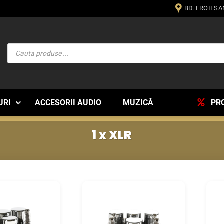
BD. EROII S
Products
search
URI
ACCESORII AUDIO
MUZICĂ
PR
1 x XLR
WISHLIST
WISHLIST