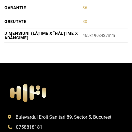
GARANTIE
36
GREUTATE
30
DIMENSIUNI (LĂȚIME X ÎNĂLȚIME X
465x190x427mm
ADÂNCIME)
Bulevardul Eroii Sanitari 89, Sector 5, Bucuresti
0758818181