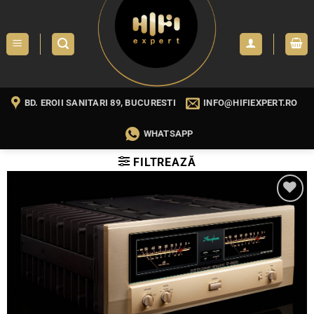
Skip
to
content
BD. EROII SANITARI 89, BUCURESTI
INFO@HIFIEXPERT.RO
WHATSAPP
FILTREAZĂ
WISHLIST