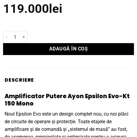
119.000
lei
Cantitate Amplificator Putere Ayon Epsilon Evo KT-150
ADAUGĂ ÎN COȘ
DESCRIERE
Amplificator Putere Ayon Epsilon Evo-Kt
150 Mono
Noul Epsilon Evo este un design complet nou, cu noi plăci
de circuite de operare și protecție. Toate etajele de
amplificare și de comandă și „sistemul de masă” au fost,
de asemenea, reproiectate și optimizate pentru a asigura