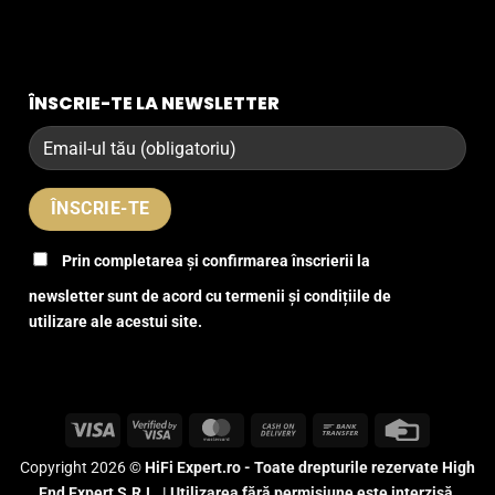
ÎNSCRIE-TE LA NEWSLETTER
Prin completarea și confirmarea înscrierii la
newsletter sunt de acord cu termenii și condițiile de
utilizare ale acestui site.
Visa
Visa
MasterCard
Cash
Bank
Credit
2
On
Transfer
Card
Copyright 2026 ©
HiFi Expert.ro - Toate drepturile rezervate High
Delivery
End Expert S.R.L. | Utilizarea fără permisiune este interzisă.