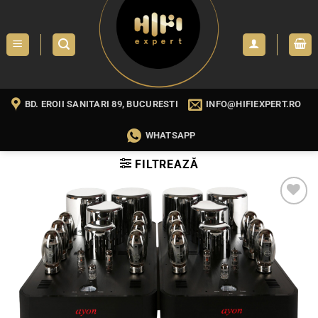
Skip
to
content
BD. EROII SANITARI 89, BUCURESTI
INFO@HIFIEXPERT.RO
WHATSAPP
FILTREAZĂ
WISHLIST