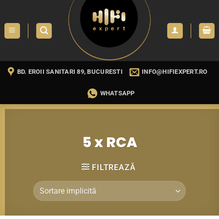
Skip
to
content
BD. EROII SANITARI 89, BUCURESTI
INFO@HIFIEXPERT.RO
WHATSAPP
5 x RCA
FILTREAZĂ