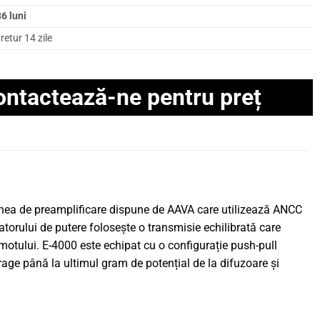
6 luni
retur 14 zile
ontactează-ne pentru preț
țiunea de preamplificare dispune de AAVA care utilizează ANCC
atorului de putere folosește o transmisie echilibrată care
omotului. E-4000 este echipat cu o configurație push-pull
trage până la ultimul gram de potențial de la difuzoare și