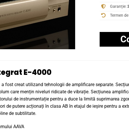
Garanție:
3
Termen de 
C
tegrat E-4000
0 a fost creat utilizand tehnologii de amplificare separate. Sec
olum care mențin niveluri ridicate de vibrație. Secțiunea amplific
atorului de instrumentație pentru a duce la limită suprimarea zg
ori de putere acționați în clasa AB în etajul de ieșire pentru a ex
ine de subtilitate.
lumului AAVA