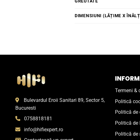
GREUTATE
DIMENSIUNI (LĂȚIME X ÎNĂL
INFORMA
Termeni & c
Bulevardul Eroii Sanitari 89, Sector 5,
Politică co
Bucuresti
Politică de 
0758818181
Politică de 
info@hifiexpert.ro
Politică de 