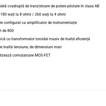
lelă cvadruplă de tranzistoare de putere pilotate în clasa AB
e 180 wați la 8 ohmi / 260 wați la 4 ohmi
re configurat ca amplificator de instrumentație
at de 800
ică cu transformator toroidal masiv de înaltă eficiență
de înaltă tensiune, de dimensiuni mari
utilizează comutatoare MOS-FET