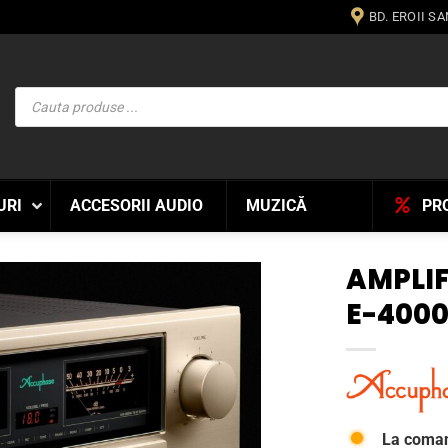
BD. EROII S
Products
search
URI
ACCESORII AUDIO
MUZICĂ
PR
AMPLI
E-400
WISHLIST
La coma