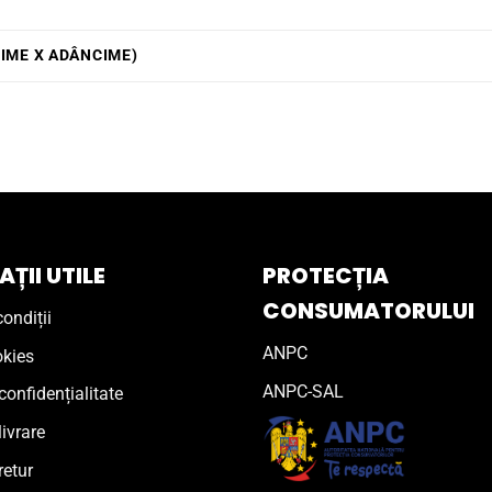
ȚIME X ADÂNCIME)
ȚII UTILE
PROTECȚIA
CONSUMATORULUI
ondiții
ANPC
okies
ANPC-SAL
confidențialitate
livrare
retur