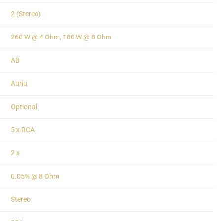
2 (Stereo)
260 W @ 4 Ohm, 180 W @ 8 Ohm
AB
Auriu
Optional
5 x RCA
2 x
0.05% @ 8 Ohm
Stereo