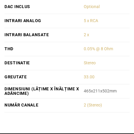
DAC INCLUS
Optional
INTRARI ANALOG
5 x RCA
INTRARI BALANSATE
2 x
THD
0.05% @ 8 Ohm
DESTINATIE
Stereo
GREUTATE
33.00
DIMENSIUNI (LĂȚIME X ÎNĂLȚIME X
465x211x502mm
ADÂNCIME)
NUMĂR CANALE
2 (Stereo)