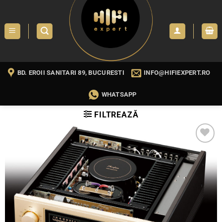
Skip
to
content
BD. EROII SANITARI 89, BUCURESTI
INFO@HIFIEXPERT.RO
WHATSAPP
FILTREAZĂ
WISHLIST