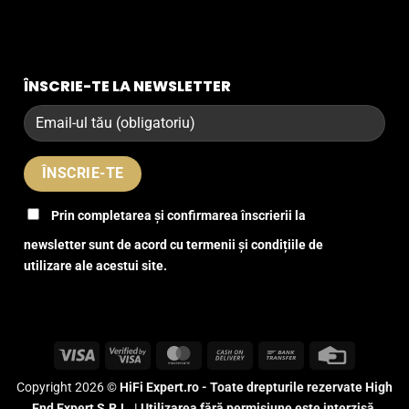
ÎNSCRIE-TE LA NEWSLETTER
Prin completarea și confirmarea înscrierii la
newsletter sunt de acord cu termenii și condițiile de
utilizare ale acestui site.
Visa
Visa
MasterCard
Cash
Bank
Credit
2
On
Transfer
Card
Copyright 2026 ©
HiFi Expert.ro - Toate drepturile rezervate High
Delivery
End Expert S.R.L. | Utilizarea fără permisiune este interzisă.