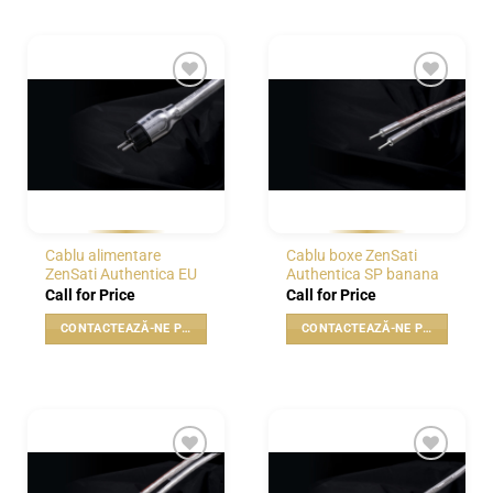
WISHLIST
WISHLIST
Cablu alimentare
Cablu boxe ZenSati
ZenSati Authentica EU
Authentica SP banana
Call for Price
Call for Price
CONTACTEAZĂ-NE PENTRU PREȚ
CONTACTEAZĂ-NE PENTRU PREȚ
WISHLIST
WISHLIST