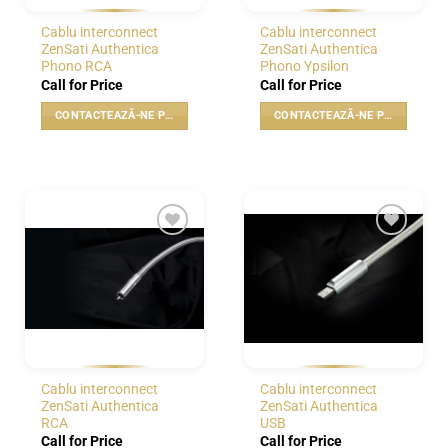
Cablu interconnect
Cablu interconnect
ZenSati Authentica
ZenSati Authentica
Phono RCA
Phono Ypsilon
Call for Price
Call for Price
CONTACTEAZĂ-NE PENTRU PREȚ
CONTACTEAZĂ-NE PENTRU PREȚ
WISHLIST
WISHLIST
Cablu interconnect
Cablu interconnect
ZenSati Authentica
ZenSati Authentica
RCA
USB
Call for Price
Call for Price