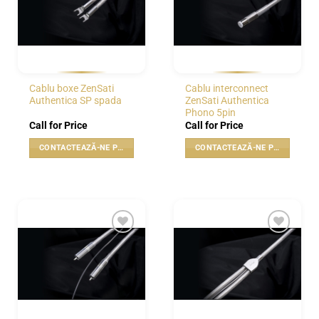
Cablu boxe ZenSati
Cablu interconnect
Authentica SP spada
ZenSati Authentica
Phono 5pin
Call for Price
Call for Price
CONTACTEAZĂ-NE PENTRU PREȚ
CONTACTEAZĂ-NE PENTRU PREȚ
WISHLIST
WISHLIST