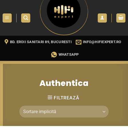
Skip
to
content
BD. EROII SANITARI 89, BUCURESTI
INFO@HIFIEXPERT.RO
WHATSAPP
Authentica
FILTREAZĂ