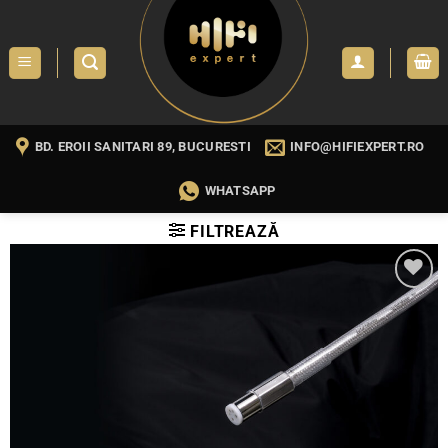
Skip
to
content
BD. EROII SANITARI 89, BUCURESTI
INFO@HIFIEXPERT.RO
WHATSAPP
FILTREAZĂ
WISHLIST