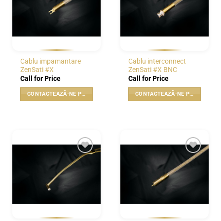
Cablu impamantare
Cablu interconnect
ZenSati #X
ZenSati #X BNC
Call for Price
Call for Price
CONTACTEAZĂ-NE PENTRU PREȚ
CONTACTEAZĂ-NE PENTRU PREȚ
WISHLIST
WISHLIST