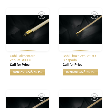
WISHLIST
WISHLIST
Cablu alimentare
Cablu boxe ZenSati #X
ZenSati #X EU
SP spada
Call for Price
Call for Price
CONTACTEAZĂ-NE PENTRU PREȚ
CONTACTEAZĂ-NE PENTRU PREȚ
WISHLIST
WISHLIST