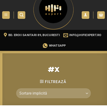
Skip
to
content
BD. EROII SANITARI 89, BUCURESTI
INFO@HIFIEXPERT.RO
WHATSAPP
#X
FILTREAZĂ