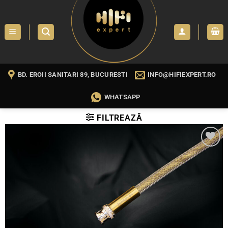
Skip
to
content
BD. EROII SANITARI 89, BUCURESTI
INFO@HIFIEXPERT.RO
WHATSAPP
FILTREAZĂ
WISHLIST