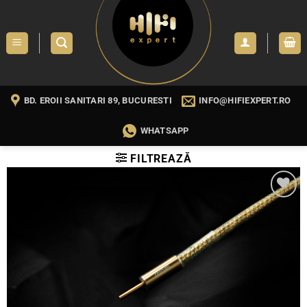
Skip
to
content
BD. EROII SANITARI 89, BUCURESTI
INFO@HIFIEXPERT.RO
WHATSAPP
FILTREAZĂ
WISHLIST