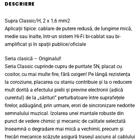
DESCRIERE
Supra Classic/H, 2 x 1,6 mm2
Aplicații tipice: cablare de putere redusă, de lungime mică,
medie sau înalte, într-un sistem Hi-Fi bi-cablat sau bi-
amplificat și în spații publice/oficiale
Seria clasică – Originalul!
Seria Classic cuprinde cupru de puritate 5N, placat cu
cositor, cu mai multe fire, fără oxigen! Pe lângă rezistența
la coroziune, placarea cu staniu contribuie și la o reducere
mult dorită a efectului pielii și previne electronii (adică
curentul) de la „sărituri” perturbatoare între suprafețele
firelor, adăugând, prin urmare, erori de sincronizare nedorite
semnalului muzical. Izolarea unei mantale robuste din
punct de vedere chimic și mecanic de calitate selectată
înseamnă o degradare mai mică a vechimii, precum și
frecări mecanice scăzute asigură traseul ascuns al cablului