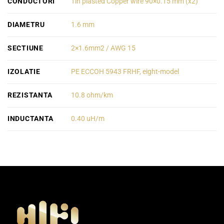
CONDUCTORI
Tin plasted Copper wire 90×0.15 mm (x2)
DIAMETRU
1.6 mm
SECTIUNE
2×1.6mm2 / AWG 15
IZOLATIE
PE ECCOH 5943 FRHF, eight-model
REZISTANTA
10.8 ohm/km
INDUCTANTA
0.40 uH/m