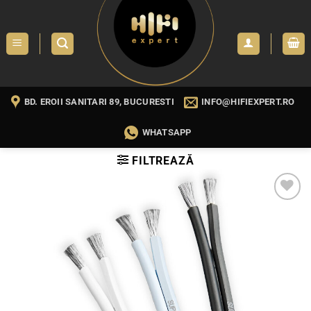
Skip
to
content
BD. EROII SANITARI 89, BUCURESTI
INFO@HIFIEXPERT.RO
WHATSAPP
FILTREAZĂ
WISHLIST