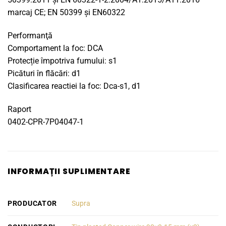
marcaj CE; EN 50399 și EN60322
Performanţă
Comportament la foc: DCA
Protecție împotriva fumului: s1
Picături în flăcări: d1
Clasificarea reactiei la foc: Dca-s1, d1
Raport
0402-CPR-7P04047-1
INFORMAȚII SUPLIMENTARE
PRODUCATOR
Supra