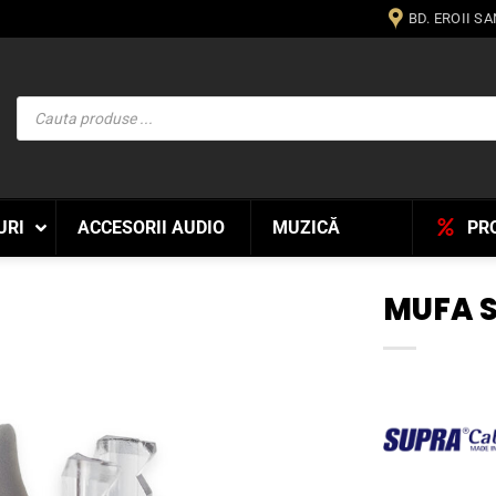
BD. EROII S
Products
search
URI
ACCESORII AUDIO
MUZICĂ
PR
MUFA S
WISHLIST