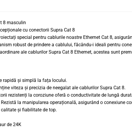
t 8 masculin
 excepționale cu conectorii Supra Cat 8
iectați special pentru cablurile noastre Ethernet Cat 8, asigurând
sm robust de prindere a cablului, făcându-i ideali pentru conexi
raordinare ale cablurilor Supra Cat 8 Ethernet, acestea sunt prem
 rapidă și simplă la fața locului.
ine viteza și precizia de neegalat ale cablurilor Supra Cat 8.
ii rezistenți la coroziune oferă o conductivitate de lungă durată, 
 Rezistă la manipularea operațională, asigurând o conexiune const
alitate și fiabilitate de top.
 aur de 24K