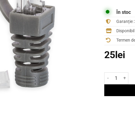
În stoc
Garanție:
Disponibi
Termen de 
25
lei
Cantitate Mufa 