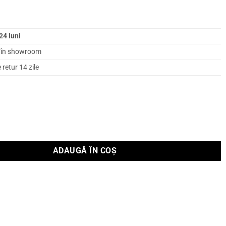
24 luni
l în showroom
retur 14 zile
Supra RJ45 CAT 8
ADAUGĂ ÎN COȘ