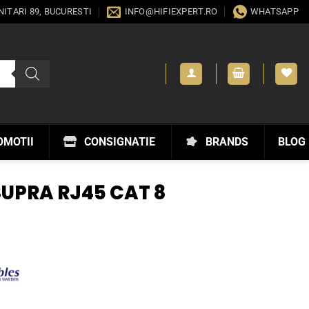
ANITARI 89, BUCURESTI
INFO@HIFIEXPERT.RO
WHATSAPP
OMOTII
CONSIGNATIE
BRANDS
BLOG
UPRA RJ45 CAT 8