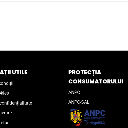
ȚII UTILE
PROTECȚIA
CONSUMATORULUI
ondiții
ANPC
okies
ANPC-SAL
confidențialitate
livrare
retur