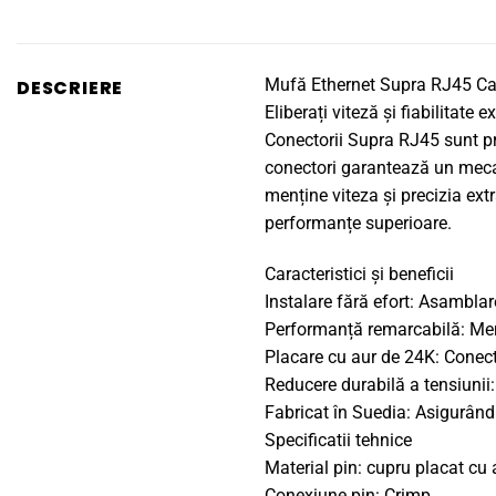
Mufă Ethernet Supra RJ45 Ca
DESCRIERE
Eliberați viteză și fiabilitate
Conectorii Supra RJ45 sunt pro
conectori garantează un mecani
menține viteza și precizia ext
performanțe superioare.
Caracteristici și beneficii
Instalare fără efort: Asamblare
Performanță remarcabilă: Menț
Placare cu aur de 24K: Conector
Reducere durabilă a tensiunii:
Fabricat în Suedia: Asigurând c
Specificatii tehnice
Material pin: cupru placat cu
Conexiune pin: Crimp