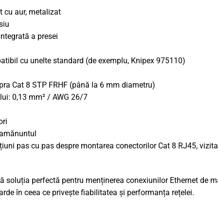
t cu aur, metalizat
siu
integrată a presei
atibil cu unelte standard (de exemplu, Knipex 975110)
upra Cat 8 STP FRHF (până la 6 mm diametru)
ului: 0,13 mm² / AWG 26/7
ori
u amănuntul
țiuni pas cu pas despre montarea conectorilor Cat 8 RJ45, vizitaț
soluția perfectă pentru menținerea conexiunilor Ethernet de mare v
rde în ceea ce privește fiabilitatea și performanța rețelei.