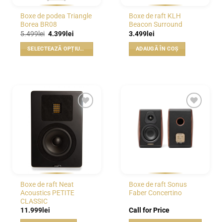
pagina
Boxe de podea Triangle
Boxe de raft KLH
produsului.
Borea BR08
Beacon Surround
Prețul
Prețul
5.499
lei
4.399
lei
3.499
lei
inițial
curent
a
este:
SELECTEAZĂ OPȚIUNILE
ADAUGĂ ÎN COȘ
fost:
4.399lei.
5.499lei.
Acest
produs
are
mai
multe
variații.
WISHLIST
WISHLIST
Opțiunile
pot
fi
alese
în
pagina
Boxe de raft Neat
Boxe de raft Sonus
produsului.
Acoustics PETITE
Faber Concertino
CLASSIC
11.999
lei
Call for Price