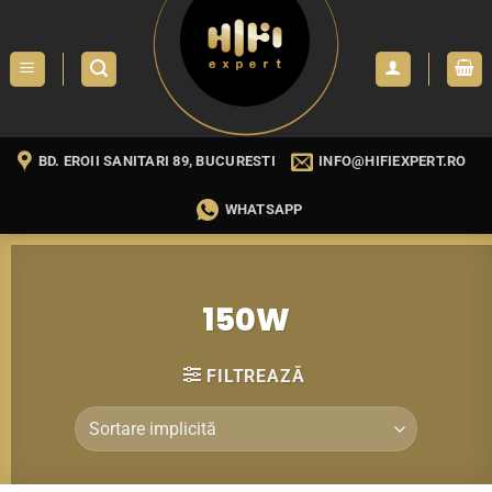
Skip
to
content
BD. EROII SANITARI 89, BUCURESTI
INFO@HIFIEXPERT.RO
WHATSAPP
150W
FILTREAZĂ