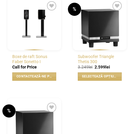
%
WISHLIST
WISHLIST
Boxe de raft Sonus
Subwoofer Triangle
Faber Sonetto I
Thetis 300
Prețul
Prețul
Call for Price
3.249
lei
2.599
lei
inițial
curent
a
este:
CONTACTEAZĂ-NE PENTRU PREȚ
SELECTEAZĂ OPȚIUNILE
fost:
2.599lei.
3.249lei.
Acest
produs
are
mai
multe
%
variații.
WISHLIST
Opțiunile
pot
fi