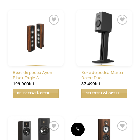
WISHLIST
WISHLIST
Boxe de podea Ayon
Boxe de podea Marten
Black Eagle-S
Oscar Duo
199.900
lei
37.499
lei
SELECTEAZĂ OPȚIUNILE
SELECTEAZĂ OPȚIUNILE
Acest
Acest
produs
produs
are
are
mai
mai
multe
multe
%
variații.
variații.
WISHLIST
WISHLIST