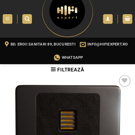
Skip
to
content
BD. EROII SANITARI 89, BUCURESTI
INFO@HIFIEXPERT.RO
WHATSAPP
FILTREAZĂ
WISHLIST