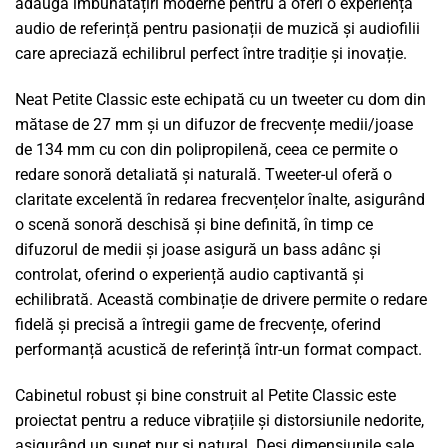
adaugă îmbunătățiri moderne pentru a oferi o experiență
audio de referință pentru pasionații de muzică și audiofilii
care apreciază echilibrul perfect între tradiție și inovație.
Neat Petite Classic este echipată cu un tweeter cu dom din
mătase de 27 mm și un difuzor de frecvențe medii/joase
de 134 mm cu con din polipropilenă, ceea ce permite o
redare sonoră detaliată și naturală. Tweeter-ul oferă o
claritate excelentă în redarea frecvențelor înalte, asigurând
o scenă sonoră deschisă și bine definită, în timp ce
difuzorul de medii și joase asigură un bass adânc și
controlat, oferind o experiență audio captivantă și
echilibrată. Această combinație de drivere permite o redare
fidelă și precisă a întregii game de frecvențe, oferind
performanță acustică de referință într-un format compact.
Cabinetul robust și bine construit al Petite Classic este
proiectat pentru a reduce vibrațiile și distorsiunile nedorite,
asigurând un sunet pur și natural. Deși dimensiunile sale