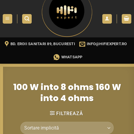
Skip
to
content
BD. EROII SANITARI 89, BUCURESTI
INFO@HIFIEXPERT.RO
WHATSAPP
100 W into 8 ohms 160 W
into 4 ohms
FILTREAZĂ