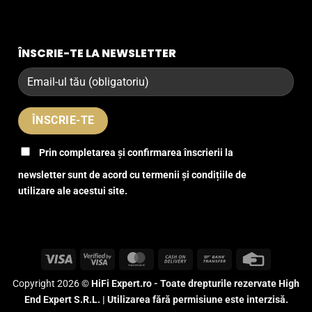
ÎNSCRIE-TE LA NEWSLETTER
Prin completarea și confirmarea înscrierii la
newsletter sunt de acord cu termenii și condițiile de
utilizare ale acestui site.
Visa
Visa
MasterCard
Cash
Bank
Credit
2
On
Transfer
Card
Copyright 2026 ©
HiFi Expert.ro - Toate drepturile rezervate High
Delivery
End Expert S.R.L. | Utilizarea fără permisiune este interzisă.