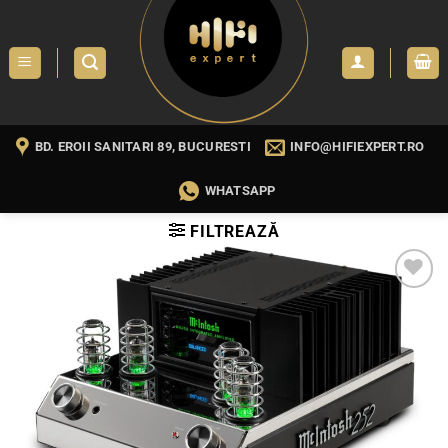
Skip
to
content
BD. EROII SANITARI 89, BUCURESTI
INFO@HIFIEXPERT.RO
WHATSAPP
FILTREAZĂ
WISHLIST