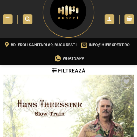
Skip
to
content
BD. EROII SANITARI 89, BUCURESTI
INFO@HIFIEXPERT.RO
WHATSAPP
FILTREAZĂ
WISHLIST