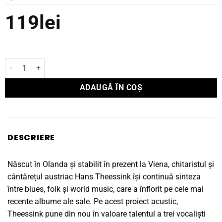
119
lei
Cantitate Vinyl Hans Theessink Slow Train
ADAUGĂ ÎN COȘ
DESCRIERE
Născut în Olanda și stabilit în prezent la Viena, chitaristul și
cântărețul austriac Hans Theessink își continuă sinteza
între blues, folk și world music, care a înflorit pe cele mai
recente albume ale sale. Pe acest proiect acustic,
Theessink pune din nou în valoare talentul a trei vocaliști