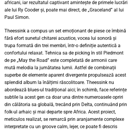
africani, iar rezultatul captivant amintește de primele lucrări
ale lui Ry Cooder și, poate mai direct, de „Graceland” al lui
Paul Simon.
Theessink a compus un set emoționant de piese ce îmbină
fără efort sunetul chitarei acustice, vocea lui sonoră și
trupa formată din trei membri, într-o definiție autentică a
confortului relaxat. Tehnica sa de picking în stil Piedmont
de pe „May the Road” este completată de armonii care
mută melodia la jumătatea lumii. Astfel de combinații
superbe de elemente aparent divergente propulsează acest
splendid album la înălțimi răscolitoare. Theessink nu
abordează blues-ul tradițional aici; în schimb, face referințe
subtile la acest gen ca doar una dintre numeroasele opriri
din călătoria sa globală, trecând prin Delta, continuând prin
folk-ul arhaic și mai departe spre Africa. Acest proiect,
meticulos realizat, se remarcă prin aranjamente complexe
interpretate cu un groove calm, lejer, ce poate fi descris