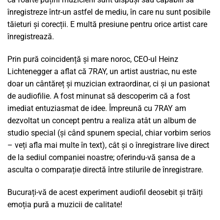
înregistreze într-un astfel de mediu, în care nu sunt posibile
tăieturi și corecții. E multă presiune pentru orice artist care
înregistrează.
Prin pură coincidență și mare noroc, CEO-ul Heinz
Lichtenegger a aflat că 7RAY, un artist austriac, nu este
doar un cântăreț și muzician extraordinar, ci și un pasionat
de audiofilie. A fost minunat să descoperim că a fost
imediat entuziasmat de idee. Împreună cu 7RAY am
dezvoltat un concept pentru a realiza atât un album de
studio special (și când spunem special, chiar vorbim serios
– veți afla mai multe în text), cât și o înregistrare live direct
de la sediul companiei noastre; oferindu-vă șansa de a
asculta o comparație directă între stilurile de înregistrare.
Bucurați-vă de acest experiment audiofil deosebit și trăiți
emoția pură a muzicii de calitate!