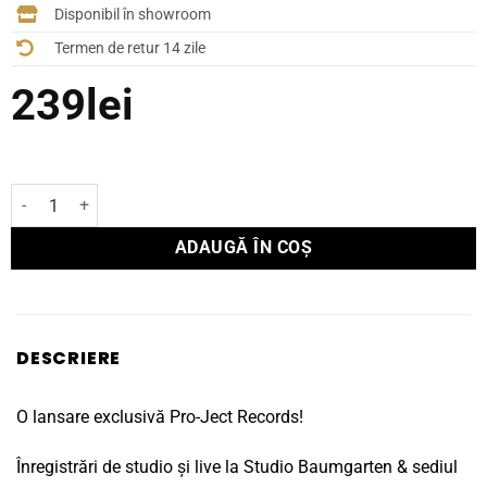
Disponibil în showroom
Termen de retur 14 zile
239
lei
Cantitate Vinyl 7RAY feat. Triple Ace – Jazzy Zoetrope
ADAUGĂ ÎN COȘ
DESCRIERE
O lansare exclusivă Pro-Ject Records!
Înregistrări de studio și live la Studio Baumgarten & sediul