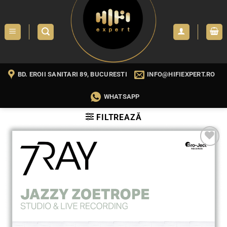
Skip
to
content
BD. EROII SANITARI 89, BUCURESTI
INFO@HIFIEXPERT.RO
WHATSAPP
FILTREAZĂ
WISHLIST