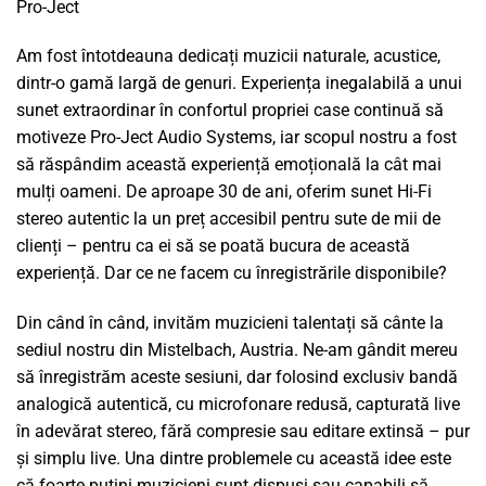
Pro-Ject
Am fost întotdeauna dedicați muzicii naturale, acustice,
dintr-o gamă largă de genuri. Experiența inegalabilă a unui
sunet extraordinar în confortul propriei case continuă să
motiveze Pro-Ject Audio Systems, iar scopul nostru a fost
să răspândim această experiență emoțională la cât mai
mulți oameni. De aproape 30 de ani, oferim sunet Hi-Fi
stereo autentic la un preț accesibil pentru sute de mii de
clienți – pentru ca ei să se poată bucura de această
experiență. Dar ce ne facem cu înregistrările disponibile?
Din când în când, invităm muzicieni talentați să cânte la
sediul nostru din Mistelbach, Austria. Ne-am gândit mereu
să înregistrăm aceste sesiuni, dar folosind exclusiv bandă
analogică autentică, cu microfonare redusă, capturată live
în adevărat stereo, fără compresie sau editare extinsă – pur
și simplu live. Una dintre problemele cu această idee este
că foarte puțini muzicieni sunt dispuși sau capabili să