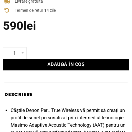
Livrare gratuită
Termen de retur 14 zile
590
lei
Cantitate True Wireless Headphones PerL
ADAUGĂ ÎN COȘ
DESCRIERE
Căștile Denon PerL True Wireless vă permit să creați un
profil de sunet personalizat prin intermediul tehnologiei
Masimo Adaptive Acoustic Technology (AAT) pentru un