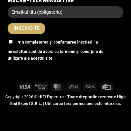
ÎNSCRIE-TE LA NEWSLETTER
Prin completarea și confirmarea înscrierii la
newsletter sunt de acord cu termenii și condițiile de
utilizare ale acestui site.
Visa
Visa
MasterCard
Cash
Bank
Credit
2
On
Transfer
Card
Copyright 2026 ©
HiFi Expert.ro - Toate drepturile rezervate High
Delivery
End Expert S.R.L. | Utilizarea fără permisiune este interzisă.