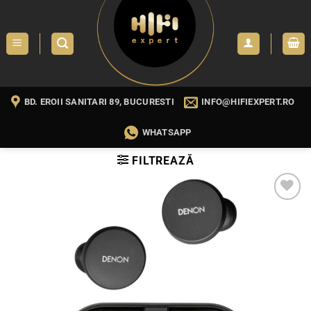
Skip
to
content
BD. EROII SANITARI 89, BUCURESTI
INFO@HIFIEXPERT.RO
WHATSAPP
FILTREAZĂ
WISHLIST