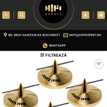
Skip
to
content
BD. EROII SANITARI 89, BUCURESTI
INFO@HIFIEXPERT.RO
WHATSAPP
FILTREAZĂ
WISHLIST