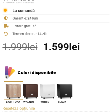
La comandă
Garanție:
24 luni
Livrare gratuită
Termen de retur 14 zile
Prețul
Prețul
1.999
lei
1.599
lei
inițial
curent
a
este:
Culori disponibile
fost:
1.599le
1.999lei.
LIGHT OAK
WALNUT
WHITE
BLACK
Reseteză opțiunile