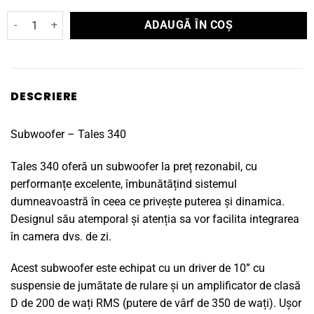
Cantitate Subwoofer Triangle Tales 340
ADAUGĂ ÎN COȘ
DESCRIERE
Subwoofer – Tales 340
Tales 340 oferă un subwoofer la preț rezonabil, cu
performanțe excelente, îmbunătățind sistemul
dumneavoastră în ceea ce privește puterea și dinamica.
Designul său atemporal și atenția sa vor facilita integrarea
în camera dvs. de zi.
Acest subwoofer este echipat cu un driver de 10” cu
suspensie de jumătate de rulare și un amplificator de clasă
D de 200 de wați RMS (putere de vârf de 350 de wați). Ușor