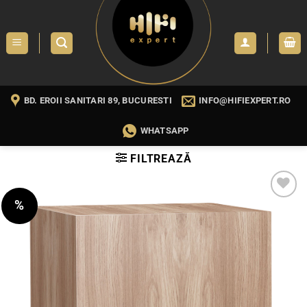
Skip
to
content
BD. EROII SANITARI 89, BUCURESTI
INFO@HIFIEXPERT.RO
WHATSAPP
FILTREAZĂ
%
WISHLIST