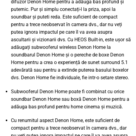
difuzor Denon Home pentru a adăuga bas profund și
puternic. Pur și simplu conectați-l la priza, apoi la
soundbar și puteti reda. Este suficient de compact
pentru a trece neobservat în camera dvs., dar nu veți
putea ignora impactul pe care îl va avea asupra
ascultarii și vizionarii dvs. Cu HEOS Built-in, este ușor să
adăugați subwooferul wireless Denon Home la
soundbarul Denon Home și o pereche de boxe Denon
Home pentru a crea o experiență de sunet surround 5.1
adevărată sau pentru a extinde puterea basului boxelor
dvs. Denon Home fie individuale, fie intr-o setare stereo.
Subwooferul Denon Home poate fi combinat cu orice
soundbar Denon Home sau boxă Denon Home pentru a
adăuga bas profund pentru home cinema și muzică.
Cu renumitul aspect Denon Home, este suficient de
compact pentru a trece neobservat în camera dvs., dar
nu veți putea ignora impactul pe care îl va avea asupra