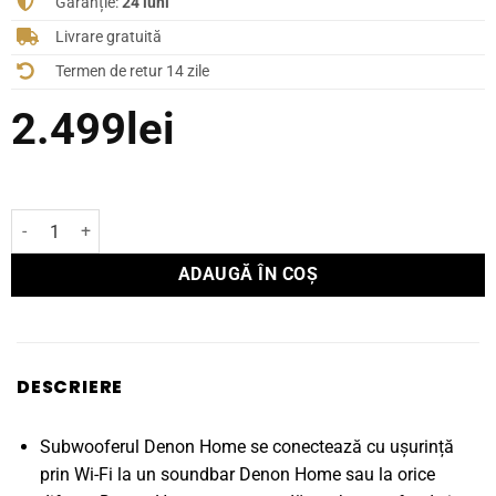
Garanție:
24 luni
Livrare gratuită
Termen de retur 14 zile
2.499
lei
Cantitate Subwoofer DENON HOME SUBWOOFER
ADAUGĂ ÎN COȘ
DESCRIERE
Subwooferul Denon Home se conectează cu ușurință
prin Wi-Fi la un soundbar Denon Home sau la orice