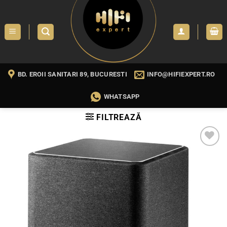
Skip
to
content
BD. EROII SANITARI 89, BUCURESTI
INFO@HIFIEXPERT.RO
WHATSAPP
FILTREAZĂ
WISHLIST