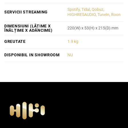
Spotify, Tidal, Qobuz,
SERVICII STREAMING
HIGHRESAUDIO, TuneIn, Roon
DIMENSIUNI (LĂȚIME X
220(W) x 53(H) x 215(D) mm
ÎNĂLȚIME X ADÂNCIME)
GREUTATE
1.9 kg
DISPONIBIL IN SHOWROOM
NU