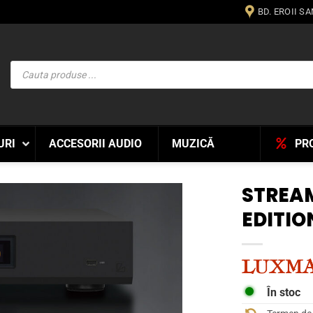
BD. EROII S
Products
search
URI
ACCESORII AUDIO
MUZICĂ
PR
STREA
EDITIO
WISHLIST
În stoc