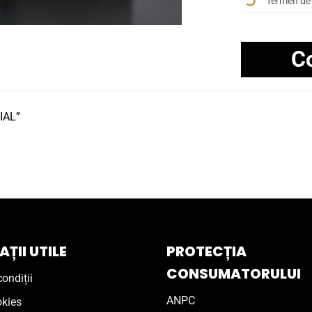
Termen de 
C
IAL”
ȚII UTILE
PROTECȚIA
CONSUMATORULUI
ondiții
ANPC
okies