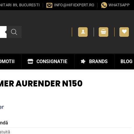
ANITARI 89, BUCURESTI
INFO@HIFIEXPERT.RO
WHATSAPP
OMOTII
CONSIGNATIE
BRANDS
BLOG
MER AURENDER N150
andă
atuită