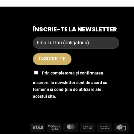
ÎNSCRIE-TE LA NEWSLETTER
Prin completarea și confirmarea
înscrierii la newsletter sunt de acord cu
termenii și condițiile de utilizare ale
acestui site.
Visa
Visa
MasterCard
Cash
Bank
Cre
2
On
Transfer
Car