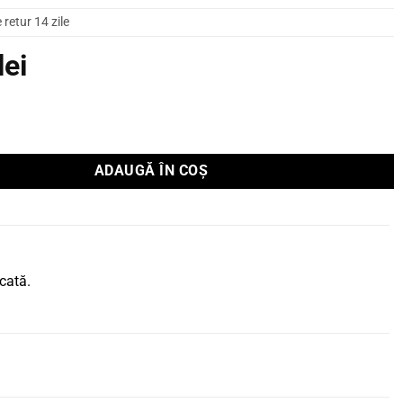
retur 14 zile
lei
amer Aurender N150
ADAUGĂ ÎN COȘ
cată.