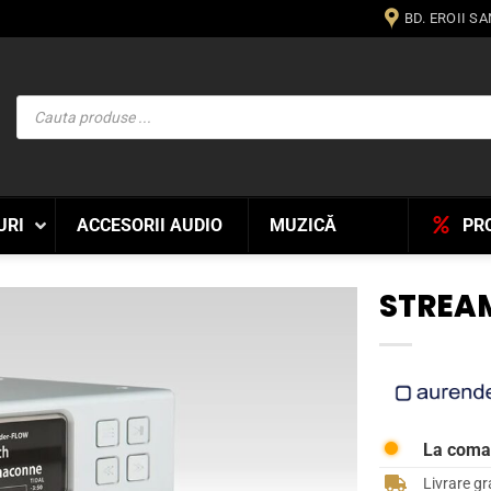
BD. EROII S
Products
search
URI
ACCESORII AUDIO
MUZICĂ
PR
STREA
WISHLIST
La com
Livrare gr