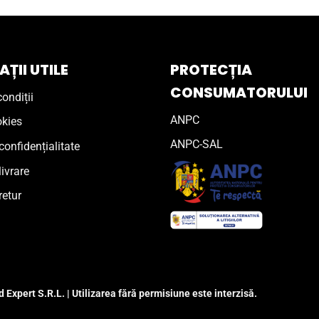
ȚII UTILE
PROTECȚIA
CONSUMATORULUI
ondiții
ANPC
okies
ANPC-SAL
confidențialitate
livrare
retur
 Expert S.R.L. | Utilizarea fără permisiune este interzisă.