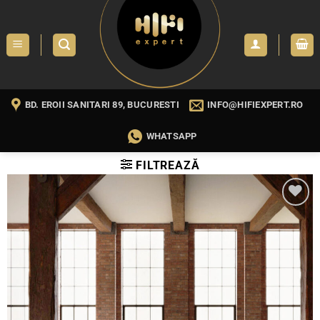
Skip
to
content
BD. EROII SANITARI 89, BUCURESTI
INFO@HIFIEXPERT.RO
WHATSAPP
FILTREAZĂ
WISHLIST