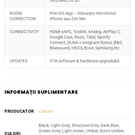
filtru BACCH 3D.
ROOM
Prin iOS App – folosește microfonul
CORRECTION
iPhone sau Zen Mic.
CONNECTIVITY
HDMI eARC, Toslink, Analog, AirPlay 2,
Google Cast, Roon, Tidal, Spotify
Connect, DLNA + integrare Sonos, B&O,
Bluesound, HEOS, Bose, Samsung etc.
UPDATES
OTA software & hardware upgradabil.
INFORMAȚII SUPLIMENTARE
PRODUCATOR
Canvas
Black, Light-Grey, Structure-Grey, Dark-Blue,
Ocean-Grey, Light-Green, Umber, Burnt-Umber,
CULORI