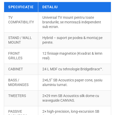
SPECIFICAȚIE
DETALIU
TV
Universal TV mount pentru toate
COMPATIBILITY
brandurile; se montează independent
sub ecran.
STAND / WALL
Hybrid – suport pe podea & montaj pe
MOUNT
perete.
FRONT
12 finisaje magnetice (Kvadrat & lemn
GRILLES
real).
CABINET
24 L MDF cu tehnologie BridgeBrace™.
BASS /
2×6,5” SB Acoustics paper cone, șasiu
MIDRANGES
aluminiu turnat.
TWEETERS
2×29 mm SB Acoustics silk dome cu
waveguide CANVAS.
PASSIVE
2× high-precision, long-excursion SB