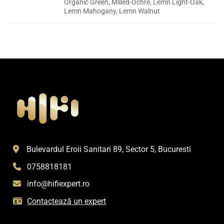
Organic Green, Milled-Ochre, Lemn Light-Oak,
Lemn Mahogany, Lemn Walnut
Bulevardul Eroii Sanitari 89, Sector 5, Bucuresti
0758818181
info@hifiexpert.ro
Contactează un expert