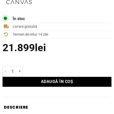
În stoc
Livrare gratuită
Termen de retur 14 zile
21.899
lei
Cantitate Soundbar Canvas 65"
ADAUGĂ ÎN COȘ
DESCRIERE