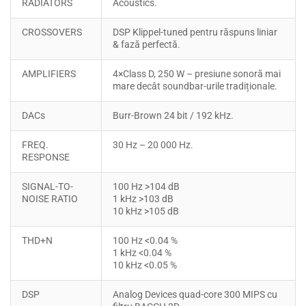
RADIATORS
Acoustics.
CROSSOVERS
DSP Klippel-tuned pentru răspuns liniar
& fază perfectă.
AMPLIFIERS
4×Class D, 250 W – presiune sonoră mai
mare decât soundbar-urile tradiționale.
DACs
Burr-Brown 24 bit / 192 kHz.
FREQ.
30 Hz – 20 000 Hz.
RESPONSE
SIGNAL-TO-
100 Hz >104 dB
NOISE RATIO
1 kHz >103 dB
10 kHz >105 dB
THD+N
100 Hz <0.04 %
1 kHz <0.04 %
10 kHz <0.05 %
DSP
Analog Devices quad-core 300 MIPS cu