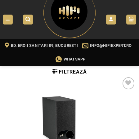
Skip
to
content
BD. EROII SANITARI 89, BUCURESTI
INFO@HIFIEXPERT.RO
WHATSAPP
FILTREAZĂ
WISHLIST