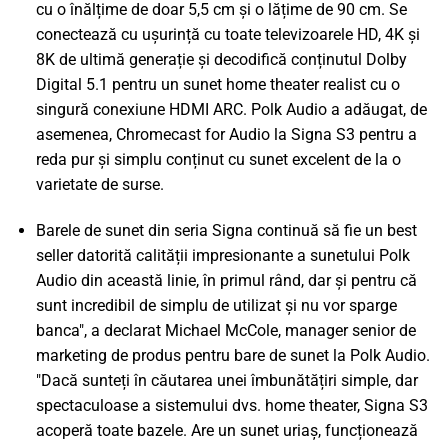
cu o înălțime de doar 5,5 cm și o lățime de 90 cm. Se
conectează cu ușurință cu toate televizoarele HD, 4K și
8K de ultimă generație și decodifică conținutul Dolby
Digital 5.1 pentru un sunet home theater realist cu o
singură conexiune HDMI ARC. Polk Audio a adăugat, de
asemenea, Chromecast for Audio la Signa S3 pentru a
reda pur și simplu conținut cu sunet excelent de la o
varietate de surse.
Barele de sunet din seria Signa continuă să fie un best
seller datorită calității impresionante a sunetului Polk
Audio din această linie, în primul rând, dar și pentru că
sunt incredibil de simplu de utilizat și nu vor sparge
banca", a declarat Michael McCole, manager senior de
marketing de produs pentru bare de sunet la Polk Audio.
"Dacă sunteți în căutarea unei îmbunătățiri simple, dar
spectaculoase a sistemului dvs. home theater, Signa S3
acoperă toate bazele. Are un sunet uriaș, funcționează