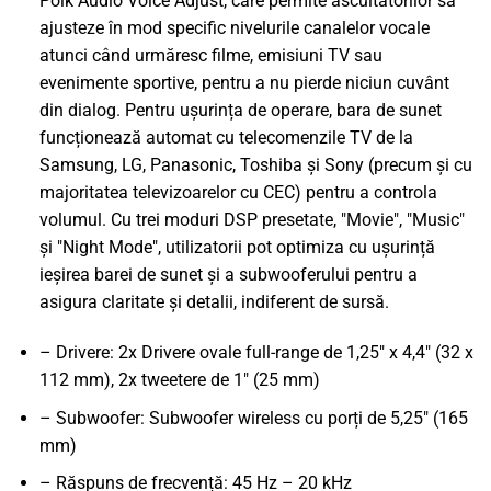
Polk Audio Voice Adjust, care permite ascultătorilor să
ajusteze în mod specific nivelurile canalelor vocale
atunci când urmăresc filme, emisiuni TV sau
evenimente sportive, pentru a nu pierde niciun cuvânt
din dialog. Pentru ușurința de operare, bara de sunet
funcționează automat cu telecomenzile TV de la
Samsung, LG, Panasonic, Toshiba și Sony (precum și cu
majoritatea televizoarelor cu CEC) pentru a controla
volumul. Cu trei moduri DSP presetate, "Movie", "Music"
și "Night Mode", utilizatorii pot optimiza cu ușurință
ieșirea barei de sunet și a subwooferului pentru a
asigura claritate și detalii, indiferent de sursă.
– Drivere: 2x Drivere ovale full-range de 1,25" x 4,4" (32 x
112 mm), 2x tweetere de 1" (25 mm)
– Subwoofer: Subwoofer wireless cu porți de 5,25" (165
mm)
– Răspuns de frecvență: 45 Hz – 20 kHz