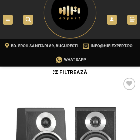
Skip
to
content
BD. EROII SANITARI 89, BUCURESTI
INFO@HIFIEXPERT.RO
WHATSAPP
FILTREAZĂ
WISHLIST