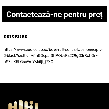
Contactează-ne pentru preț
DESCRIERE
https://www.audioclub.ro/boxe-raft-sonus-faber-principia-
3-black?srsltid=AfmBOopJISHPOUeRs229gO3rRcHQrk-
uS7lcKRLGscEmYAIdljt_j7XQ