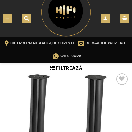
Skip
to
content
BD. EROII SANITARI 89, BUCURESTI
INFO@HIFIEXPERT.RO
WHATSAPP
FILTREAZĂ
WISHLIST