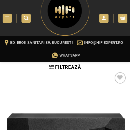
Skip
to
content
BD. EROII SANITARI 89, BUCURESTI
INFO@HIFIEXPERT.RO
WHATSAPP
FILTREAZĂ
WISHLIST