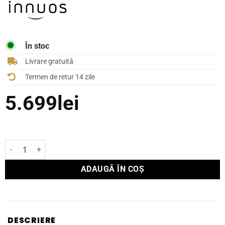
În stoc
Livrare gratuită
Termen de retur 14 zile
5.699
lei
Cantitate Streamer Innuos PulseMINI
ADAUGĂ ÎN COȘ
DESCRIERE