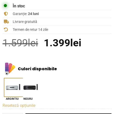
În stoc
Garanție:
24 luni
Livrare gratuită
Termen de retur 14 zile
Prețul
Prețul
1.599
lei
1.399
lei
inițial
curent
a
este:
Culori disponibile
fost:
1.399le
1.599lei.
ARGINTIU
NEGRU
Reseteză opțiunile