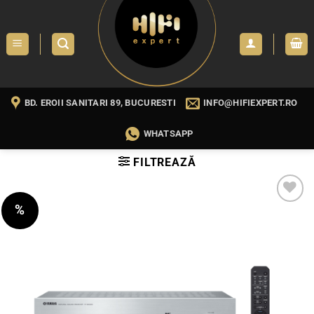
Skip
to
content
BD. EROII SANITARI 89, BUCURESTI
INFO@HIFIEXPERT.RO
WHATSAPP
FILTREAZĂ
%
WISHLIST