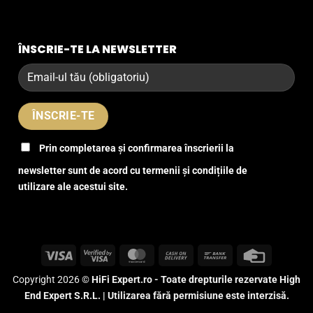
ÎNSCRIE-TE LA NEWSLETTER
Prin completarea și confirmarea înscrierii la
newsletter sunt de acord cu termenii și condițiile de
utilizare ale acestui site.
Visa
Visa
MasterCard
Cash
Bank
Credit
2
On
Transfer
Card
Copyright 2026 ©
HiFi Expert.ro - Toate drepturile rezervate High
Delivery
End Expert S.R.L. | Utilizarea fără permisiune este interzisă.