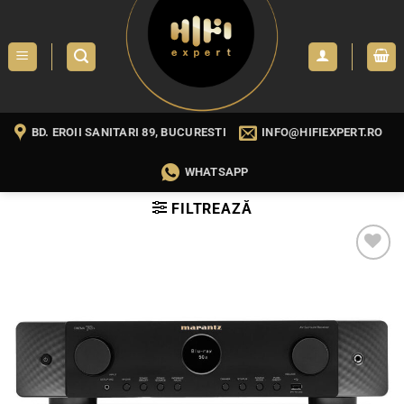
Skip
to
content
BD. EROII SANITARI 89, BUCURESTI
INFO@HIFIEXPERT.RO
WHATSAPP
FILTREAZĂ
WISHLIST