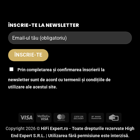
ÎNSCRIE-TE LA NEWSLETTER
Prin completarea și confirmarea înscrierii la
newsletter sunt de acord cu termenii și condițiile de
utilizare ale acestui site.
Visa
Visa
MasterCard
Cash
Bank
Credit
2
On
Transfer
Card
Copyright 2026 ©
HiFi Expert.ro - Toate drepturile rezervate High
Delivery
End Expert S.R.L. | Utilizarea fără permisiune este interzisă.