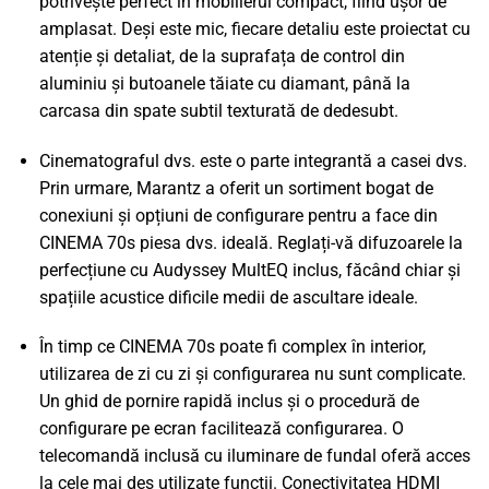
potrivește perfect în mobilierul compact, fiind ușor de
amplasat. Deși este mic, fiecare detaliu este proiectat cu
atenție și detaliat, de la suprafața de control din
aluminiu și butoanele tăiate cu diamant, până la
carcasa din spate subtil texturată de dedesubt.
Cinematograful dvs. este o parte integrantă a casei dvs.
Prin urmare, Marantz a oferit un sortiment bogat de
conexiuni și opțiuni de configurare pentru a face din
CINEMA 70s piesa dvs. ideală. Reglați-vă difuzoarele la
perfecțiune cu Audyssey MultEQ inclus, făcând chiar și
spațiile acustice dificile medii de ascultare ideale.
În timp ce CINEMA 70s poate fi complex în interior,
utilizarea de zi cu zi și configurarea nu sunt complicate.
Un ghid de pornire rapidă inclus și o procedură de
configurare pe ecran facilitează configurarea. O
telecomandă inclusă cu iluminare de fundal oferă acces
la cele mai des utilizate funcții. Conectivitatea HDMI