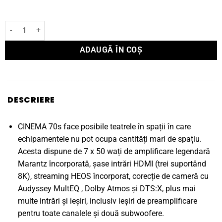
Cantitate Receiver Marantz AV CINEMA 70s
ADAUGĂ ÎN COȘ
DESCRIERE
CINEMA 70s face posibile teatrele în spații în care
echipamentele nu pot ocupa cantități mari de spațiu.
Acesta dispune de 7 x 50 wați de amplificare legendară
Marantz încorporată, șase intrări HDMI (trei suportând
8K), streaming HEOS încorporat, corecție de cameră cu
Audyssey MultEQ , Dolby Atmos și DTS:X, plus mai
multe intrări și ieșiri, inclusiv ieșiri de preamplificare
pentru toate canalele și două subwoofere.