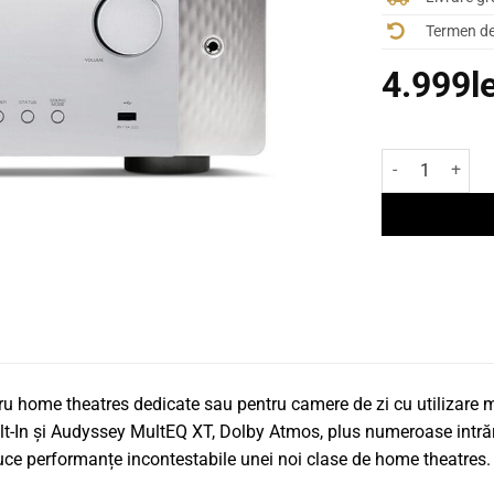
Termen de 
4.999
l
Cantitate Rece
u home theatres dedicate sau pentru camere de zi cu utilizare mi
-In și Audyssey MultEQ XT, Dolby Atmos, plus numeroase intrări ș
e performanțe incontestabile unei noi clase de home theatres.