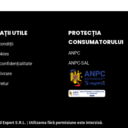
ȚII UTILE
PROTECȚIA
CONSUMATORULUI
ondiții
ANPC
okies
ANPC-SAL
confidențialitate
livrare
retur
 Expert S.R.L. | Utilizarea fără permisiune este interzisă.