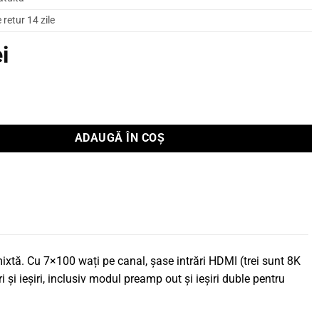
retur 14 zile
ei
iver Marantz AV CINEMA 60
ADAUGĂ ÎN COȘ
xtă. Cu 7×100 wați pe canal, șase intrări HDMI (trei sunt 8K
i ieșiri, inclusiv modul preamp out și ieșiri duble pentru