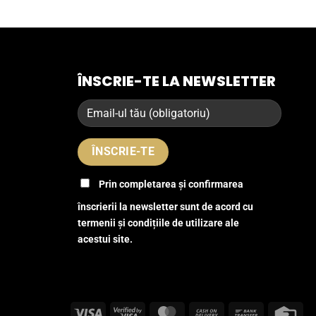
ÎNSCRIE-TE LA NEWSLETTER
Prin completarea și confirmarea
înscrierii la newsletter sunt de acord cu
termenii și condițiile de utilizare ale
acestui site.
Visa
Visa
MasterCard
Cash
Bank
Cre