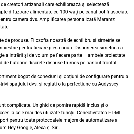
ă de creatori artizanali care echilibrează și selectează
șapte difuzoare alimentate cu 100 wați pe canal pot fi asociate
t pentru camera dvs. Amplificarea personalizată Marantz
tate.
 de produse. Filozofia noastră de echilibru și simetrie se
măiestrie pentru fiecare piesă nouă. Dispunerea simetrică a
e a intrării și de volum pe fiecare parte – ambele proiectate
ând de butoane discrete dispuse frumos pe panoul frontal.
ortiment bogat de conexiuni și opțiuni de configurare pentru a
ivi spațiului dvs. și reglați-o la perfecțiune cu Audyssey
sunt complicate. Un ghid de pornire rapidă inclus și o
ces la cele mai des utilizate funcții. Conectivitatea HDMI
uport pentru toate protocoalele majore de automatizare a
m Hey Google, Alexa și Siri.