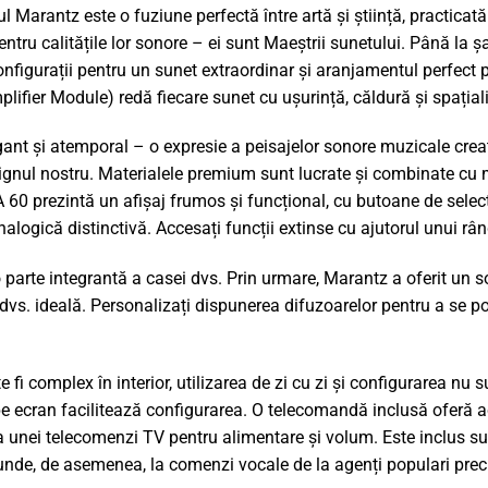
ul Marantz este o fuziune perfectă între artă și știință, practicat
tru calitățile lor sonore – ei sunt Maeștrii sunetului. Până la 
onfigurații pentru un sunet extraordinar și aranjamentul perfec
ier Module) redă fiecare sunet cu ușurință, căldură și spațiali
nt și atemporal – o expresie a peisajelor sonore muzicale create
signul nostru. Materialele premium sunt lucrate și combinate cu 
60 prezintă un afișaj frumos și funcțional, cu butoane de selecți
alogică distinctivă. Accesați funcții extinse cu ajutorul unui r
parte integrantă a casei dvs. Prin urmare, Marantz a oferit un s
s. ideală. Personalizați dispunerea difuzoarelor pentru a se potr
fi complex în interior, utilizarea de zi cu zi și configurarea nu 
e ecran facilitează configurarea. O telecomandă inclusă oferă ac
a unei telecomenzi TV pentru alimentare și volum. Este inclus s
nde, de asemenea, la comenzi vocale de la agenți populari precu