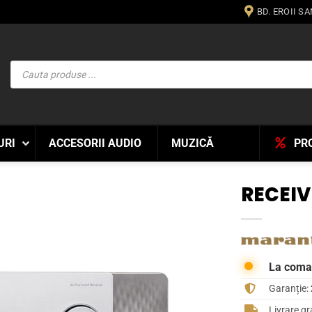
BD. EROII S
Products
search
URI
ACCESORII AUDIO
MUZICĂ
PR
RECEIV
WISHLIST
La com
Garanție:
Livrare gr