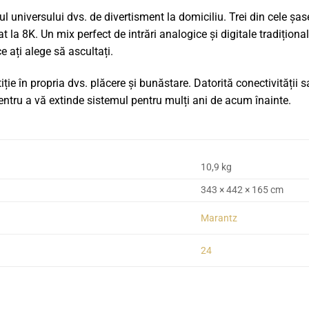
l universului dvs. de divertisment la domiciliu. Trei din cele șa
t la 8K. Un mix perfect de intrări analogice și digitale tradițio
e ați alege să ascultați.
ie în propria dvs. plăcere și bunăstare. Datorită conectivității sa
tru a vă extinde sistemul pentru mulți ani de acum înainte.
10,9 kg
343 × 442 × 165 cm
Marantz
24