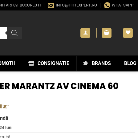
ANITARI 89, BUCURESTI
INFO@HIFIEXPERT.RO
WHATSAPP
OMOTII
CONSIGNATIE
BRANDS
BLOG
ER MARANTZ AV CINEMA 60
andă
24 luni
atuită