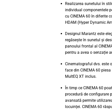
Realizarea sunetului în stil
individual componentele pen
cu CINEMA 60 în diferite c
HDAM (Hyper Dynamic Amplif
Designul Marantz este elega
regăsește în sunetul și de
panoului frontal al CINEMA 
pentru a avea o senzație an
Cinematograful dvs. este o 
face din CINEMA 60 piesa dv
MultEQ XT inclus.
În timp ce CINEMA 60 poate 
procedură de configurare p
avansată permite utilizare
locuinței. CINEMA 60 răspu