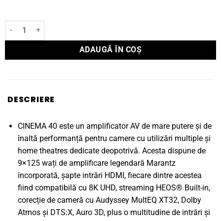
Cantitate Receiver Marantz AV CINEMA 40
ADAUGĂ ÎN COȘ
DESCRIERE
CINEMA 40 este un amplificator AV de mare putere și de
înaltă performanță pentru camere cu utilizări multiple și
home theatres dedicate deopotrivă. Acesta dispune de
9×125 wați de amplificare legendară Marantz
încorporată, șapte intrări HDMI, fiecare dintre acestea
fiind compatibilă cu 8K UHD, streaming HEOS® Built-in,
corecție de cameră cu Audyssey MultEQ XT32, Dolby
Atmos și DTS:X, Auro 3D, plus o multitudine de intrări și