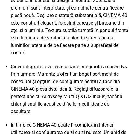
evidentă în sunetul și designul nostru. Materialele
premium sunt interpretate și combinate pentru fiecare
piesă nouă. Deși are o statură substanțială, CINEMA 40
este construit elegant, folosind carcase și butoane din
oțel și aluminiu. Textura subtilă turnată în panoul frontal
este luminată de strălucirea blândă și reglabilă a
luminilor laterale de pe fiecare parte a suprafeței de
control.
Cinematograful dvs. este o parte integrantă a casei dvs.
Prin urmare, Marantz a oferit un bogat sortiment de
conexiuni și opțiuni de configurare pentru a face din
CINEMA 40 piesa dvs. ideală. Reglați difuzoarele la
perfecțiune cu Audyssey MultEQ XT32 inclus, făcând
chiar și spațiile acustice dificile medii ideale de
ascultare.
În timp ce CINEMA 40 poate fi complex în interior,
utilizarea și configurarea de zi cu zi nu este. Un ghid de