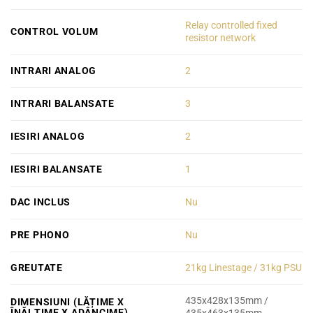
Relay controlled fixed
CONTROL VOLUM
resistor network
INTRARI ANALOG
2
INTRARI BALANSATE
3
IESIRI ANALOG
2
IESIRI BALANSATE
1
DAC INCLUS
Nu
PRE PHONO
Nu
GREUTATE
21kg Linestage / 31kg PSU
435x428x135mm /
DIMENSIUNI (LĂȚIME X
ÎNĂLȚIME X ADÂNCIME)