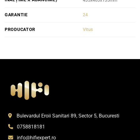
435x463x135mm
GARANTIE
24
PRODUCATOR
Vitus
Bulevardul Eroii Sanitari 89, Sector 5, Bucuresti
0758818181
info@hifiexpert.ro