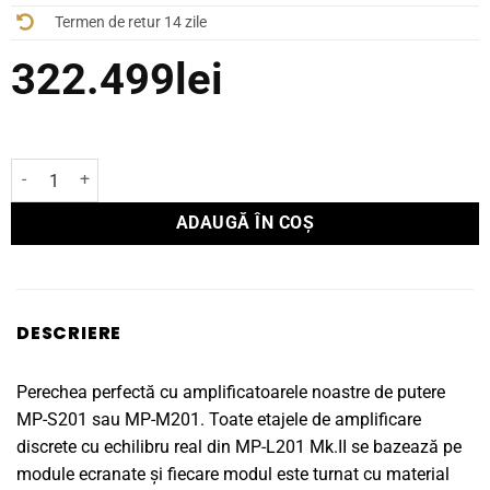
Termen de retur 14 zile
322.499
lei
Cantitate Preamplificator Vitus Audio MP-L201 MKII
ADAUGĂ ÎN COȘ
DESCRIERE
Perechea perfectă cu amplificatoarele noastre de putere
MP-S201 sau MP-M201. Toate etajele de amplificare
discrete cu echilibru real din MP-L201 Mk.II se bazează pe
module ecranate și fiecare modul este turnat cu material