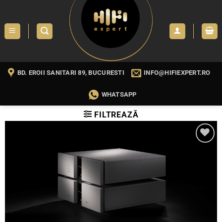
Skip
to
content
BD. EROII SANITARI 89, BUCURESTI
INFO@HIFIEXPERT.RO
WHATSAPP
FILTREAZĂ
WISHLIST