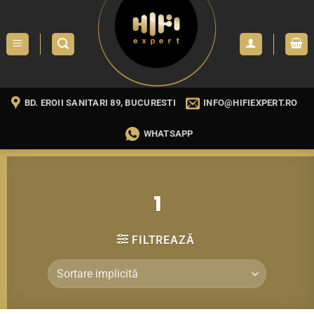
Skip
to
content
BD. EROII SANITARI 89, BUCURESTI
INFO@HIFIEXPERT.RO
WHATSAPP
1
FILTREAZĂ