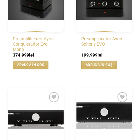
Preamplificator Ayon
Preamplificator Ayon
Conquistador Evo –
Spheris EVO
Mono
374.999
lei
199.999
lei
ADAUGĂ ÎN COȘ
ADAUGĂ ÎN COȘ
WISHLIST
WISHLIST