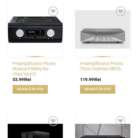
WISHLIST
WISHLIST
Preamplificator Phono
Preamplificator Phono
Musical Fidelity Nu-
Thrax Orpheus MK3S
Vista Vinyl 2
53.999
lei
119.999
lei
ADAUGĂ ÎN COȘ
ADAUGĂ ÎN COȘ
WISHLIST
WISHLIST