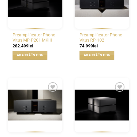
Preamplificator Phono
Preamplificator Phono
Vitus MP-P201 MKIII
Vitus RP-102
282.499
lei
74.999
lei
ADAUGĂ ÎN COȘ
ADAUGĂ ÎN COȘ
WISHLIST
WISHLIST