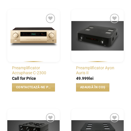
WISHLIST
WISHLIST
Preamplificator
Preamplificator Ayon
Accuphase C-2300
Auris II
Call for Price
49.999
lei
CONTACTEAZĂ-NE PENTRU PREȚ
ADAUGĂ ÎN COȘ
WISHLIST
WISHLIST