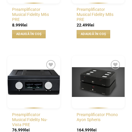
Preamplificator
Preamplificator
Musical Fidelity M6s
Musical Fidelity M8s
PRE
PRE
8.999
lei
22.499
lei
ADAUGĂ ÎN COȘ
ADAUGĂ ÎN COȘ
WISHLIST
WISHLIST
Preamplificator
Preamplificator Phono
Musical Fidelity Nu-
Ayon Spheris
Vista PRE
76.999
lei
164.999
lei