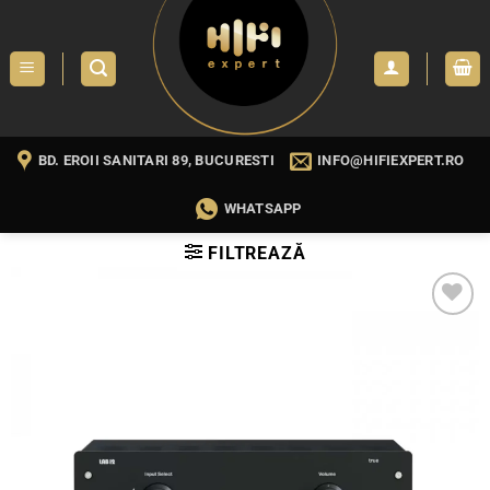
Skip
to
content
BD. EROII SANITARI 89, BUCURESTI
INFO@HIFIEXPERT.RO
WHATSAPP
FILTREAZĂ
WISHLIST